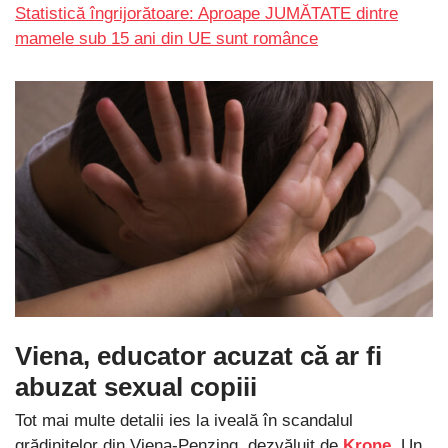
Statistică îngrijorătoare: Aproape JUMĂTATE dintre
mamele sub 15 ani din UE sunt românce
Viena, educator acuzat că ar fi
abuzat sexual copiii
Tot mai multe detalii ies la iveală în scandalul
grădinițelor din Viena-Penzing, dezvăluit de
Krone
. Un