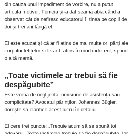
din cauza unui impediment de vorbire, nu a putut
articula motivul. Femeia și-a dat seama abia când a
observat cât de nefiresc educatorul îi ținea pe copiii de
doi și trei ani lângă el.
El este acuzat și că ar fi atins de mai multe ori părți ale
corpului fetițelor și le-ar fi atins în mod indecent, spune
o altă mamă.
„Toate victimele ar trebui să fie
despăgubite”
Este vorba de neglijență, omisiune de asistență sau
complicitate? Avocatul părinților, Johannes Bügler,
dorește să clarifice acest lucru în detaliu.
El cere trei puncte: „Trebuie acum să se spună tot
adevărul. Toate victimele trebuie să fie despăgubite. Iar