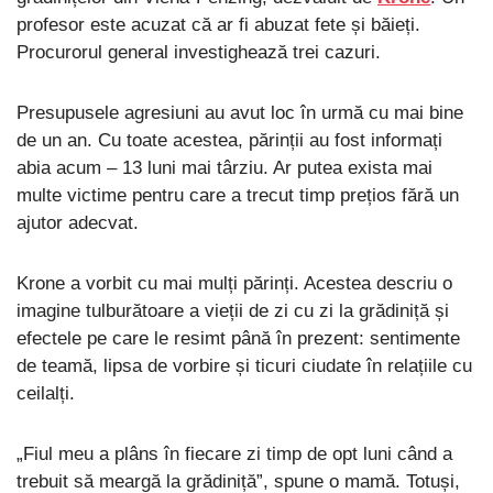
profesor este acuzat că ar fi abuzat fete și băieți.
Procurorul general investighează trei cazuri.
Presupusele agresiuni au avut loc în urmă cu mai bine
de un an. Cu toate acestea, părinții au fost informați
abia acum – 13 luni mai târziu. Ar putea exista mai
multe victime pentru care a trecut timp prețios fără un
ajutor adecvat.
Krone a vorbit cu mai mulți părinți. Acestea descriu o
imagine tulburătoare a vieții de zi cu zi la grădiniță și
efectele pe care le resimt până în prezent: sentimente
de teamă, lipsa de vorbire și ticuri ciudate în relațiile cu
ceilalți.
„Fiul meu a plâns în fiecare zi timp de opt luni când a
trebuit să meargă la grădiniță”, spune o mamă. Totuși,