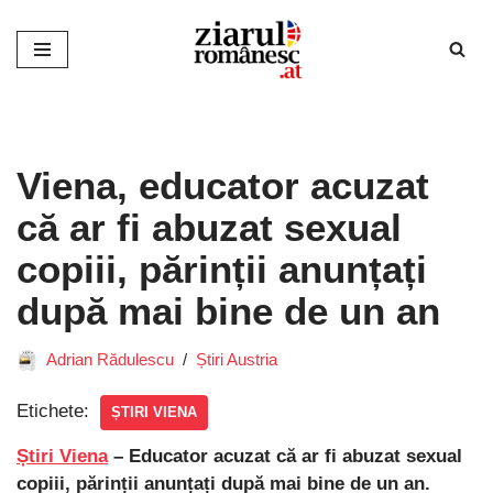
Sari
la
conținut
Viena, educator acuzat
că ar fi abuzat sexual
copiii, părinții anunțați
după mai bine de un an
Adrian Rădulescu
Știri Austria
Etichete:
ȘTIRI VIENA
Știri Viena
– Educator acuzat că ar fi abuzat sexual
copiii, părinții anunțați după mai bine de un an.