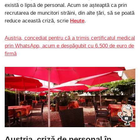
există o lipsă de personal. Acum se așteaptă ca prin
recrutarea de muncitori străini, din alte țări, să se poată
reduce această criză, scrie
Heute
.
Austria, concediat pentru că a trimis certificatul medical
prin WhatsApp, acum e despăgubit cu 6.500 de euro de
firmă
Austria, criză de personal în