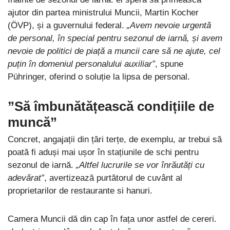
ajutor din partea ministrului Muncii, Martin Kocher
(ÖVP), și a guvernului federal.
„Avem nevoie urgentă
de personal, în special pentru sezonul de iarnă, și avem
nevoie de politici de piață a muncii care să ne ajute, cel
puțin în domeniul personalului auxiliar”
, spune
Pühringer, oferind o soluție la lipsa de personal.
”Să îmbunătățească condițiile de
muncă”
Concret, angajații din țări terțe, de exemplu, ar trebui să
poată fi aduși mai ușor în stațiunile de schi pentru
sezonul de iarnă.
„Altfel lucrurile se vor înrăutăți cu
adevărat”
, avertizează purtătorul de cuvânt al
proprietarilor de restaurante si hanuri.
Camera Muncii dă din cap în fața unor astfel de cereri.