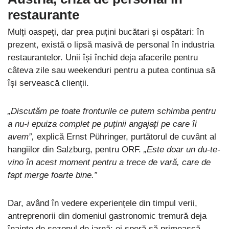
restaurante
Mulți oaspeți, dar prea puțini bucătari și ospătari: în
prezent, există o lipsă masivă de personal în industria
restaurantelor. Unii își închid deja afacerile pentru
câteva zile sau weekenduri pentru a putea continua să
își servească clienții.
„Discutăm pe toate fronturile ce putem schimba pentru
a nu-i epuiza complet pe puținii angajați pe care îi
avem”,
explică Ernst Pühringer, purtătorul de cuvânt al
hangiilor din Salzburg, pentru ORF.
„Este doar un du-te-
vino în acest moment pentru a trece de vară, care de
fapt merge foarte bine.”
Dar, având în vedere experiențele din timpul verii,
antreprenorii din domeniul gastronomic tremură deja
înainte de sezonul de iarnă: ei speră să primească