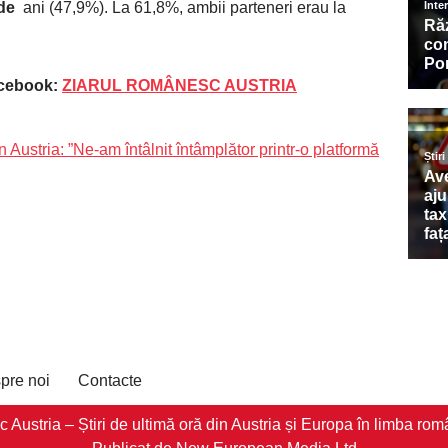
 de
ani (47,9%). La 61,8%, ambii parteneri erau la
acebook:
ZIARUL ROMÂNESC AUSTRIA
n Austria: ”Ne-am întâlnit întâmplător printr-o platformă
pre noi
Contacte
stria – Știri de ultimă oră din Austria și Europa în limba româ