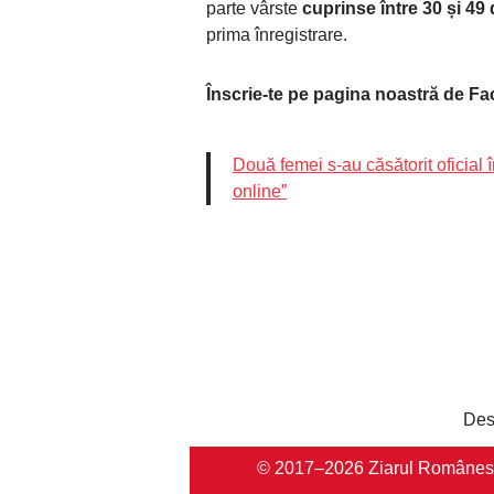
parte vârste
cuprinse între 30 și 49
prima înregistrare.
Înscrie-te pe pagina noastră de F
Două femei s-au căsătorit oficial î
online”
Des
© 2017–2026 Ziarul Românesc Au