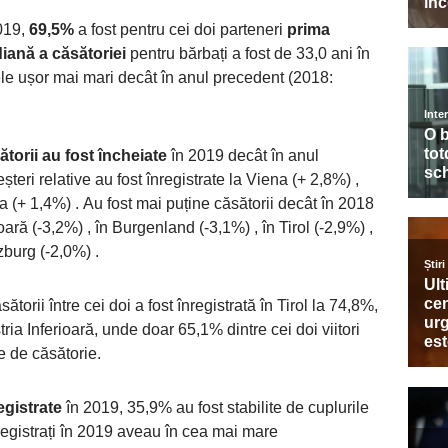
2019,
69,5%
a fost pentru cei doi parteneri
prima
iană a căsătoriei
pentru bărbați a fost de 33,0 ani în
e ușor mai mari decât în ​​anul precedent (2018:
torii au fost încheiate
în 2019 decât în ​​anul
teri relative au fost înregistrate la Viena (+ 2,8%) ,
 (+ 1,4%) . Au fost mai puține căsătorii decât în ​​2018
oară (-3,2%) , în Burgenland (-3,1%) , în Tirol (-2,9%) ,
lzburg (-2,0%) .
orii între cei doi a fost înregistrată în Tirol la 74,8%,
ia Inferioară, unde doar 65,1% dintre cei doi viitori
te de căsătorie.
egistrate
în 2019, 35,9% au fost stabilite de cuplurile
nregistrați în 2019 aveau în cea mai mare