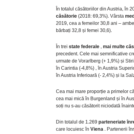
În totalul căsătoriilor din Austria, în 
căsătorie
(2018: 69,3%). Vârsta
med
2019, cea a femeilor 30,8 ani – ambel
bărbați 32,8 și femei 30,6).
În trei
state federale
,
mai multe căsă
precedent. Cele mai semnificative creș
urmate de Vorarlberg (+ 1,9%) și Stiria
în Carintia (-4,8%) , în Austria Superi
în Austria Inferioară (- 2,4%) și la Sa
Cea mai mare proporție a primelor căsăt
cea mai mică în Burgenland și în Austr
soți nu s-au căsătorit niciodată înain
Din totalul de 1.269
parteneriate înr
care locuiesc în
Viena
. Partenerii î