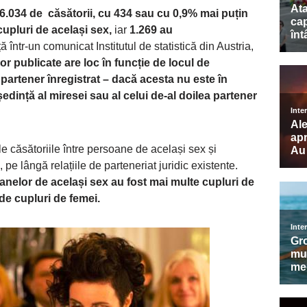
6.034 de căsătorii, cu
434 sau cu 0,9% mai puțin
cupluri de același sex,
iar
1.269 au
ă într-un comunicat Institutul de statistică din Austria,
r publicate are loc în funcție de locul de
 partener înregistrat – dacă acesta nu este în
eședință al miresei sau al celui de-al doilea partener
le căsătoriile între persoane de același sex și
 pe lângă relațiile de parteneriat juridic existente.
oanelor de același sex au fost mai multe cupluri de
 de cupluri de femei.