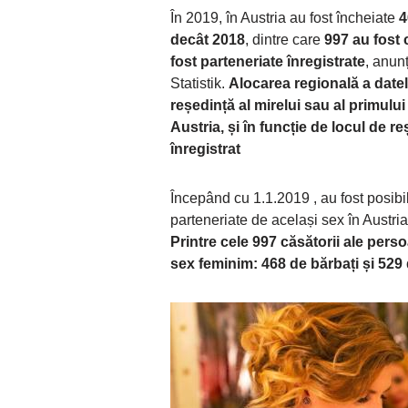
În 2019, în Austria au fost încheiate
4
decât 2018
, dintre care
997 au fost 
fost parteneriate înregistrate
, anunț
Statistik.
Alocarea regională a datelo
reședință al mirelui sau al primului
Austria, și în funcție de locul de r
înregistrat
Începând cu 1.1.2019 , au fost posibi
parteneriate de același sex în Austria,
Printre cele 997 căsătorii ale pers
sex feminim: 468 de bărbați și 529