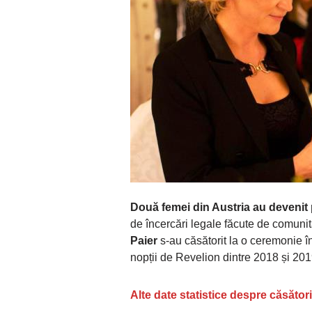
Două femei din Austria au devenit 
de încercări legale făcute de comun
Paier
s-au căsătorit la o ceremonie î
nopții de Revelion dintre 2018 și 201
Alte date statistice despre căsători