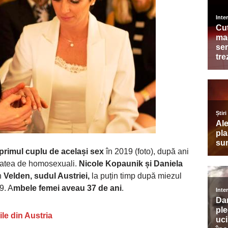
primul cuplu de același sex
în 2019 (foto), după ani
itatea de homosexuali.
Nicole Kopaunik și Daniela
n
Velden, sudul Austriei,
la puțin timp după miezul
9. A
mbele femei aveau 37 de ani
.
ile din Austria