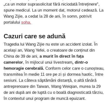
„ca un motor suprasolicitat fără niciodată întreținere”,
spune medicul. La un moment dat, motorul cedează. La
Wang Zijie, a cedat la 28 de ani, în somn, potrivit
portalului
soha.
Cazuri care se adună
Tragedia lui Wang Zijie nu este un accident izolat. În
același an, Wang Yefei, o creatoare de conținut din
China de 39 de ani,
a murit în direct în fața
camerelor
, în mijlocul unui livestream
, dintr-o
hemoragie cerebrală.
Conform celor care o cunoșteau,
transmitea în medie 11 ore pe zi și dormea haotic, între
sesiuni. La câteva săptămâni distanță, o altă tânără
antreprenoare din Taiwan, Wang Weiqian, murea la 29
de ani după ani de luptă cu o boală diagnosticată târziu,
în contextul unui program de muncă epuizant.