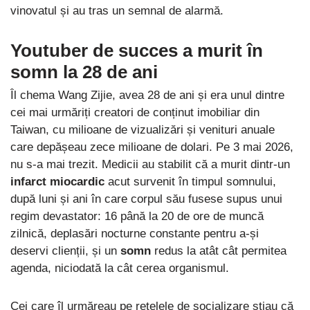
vinovatul și au tras un semnal de alarmă.
Youtuber de succes a murit în
somn la 28 de ani
Îl chema Wang Zijie, avea 28 de ani și era unul dintre
cei mai urmăriți creatori de conținut imobiliar din
Taiwan, cu milioane de vizualizări și venituri anuale
care depășeau zece milioane de dolari. Pe 3 mai 2026,
nu s-a mai trezit. Medicii au stabilit că a murit dintr-un
infarct miocardic
acut survenit în timpul somnului,
după luni și ani în care corpul său fusese supus unui
regim devastator: 16 până la 20 de ore de muncă
zilnică, deplasări nocturne constante pentru a-și
deservi clienții, și un
somn
redus la atât cât permitea
agenda, niciodată la cât cerea organismul.
Cei care îl urmăreau pe rețelele de socializare știau că