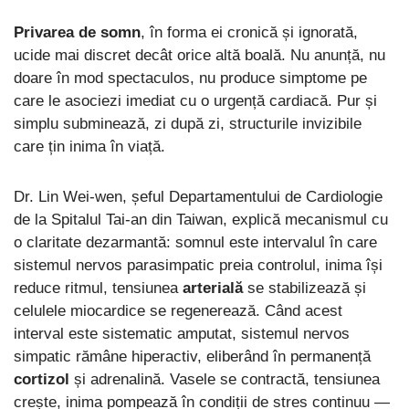
Privarea de somn
, în forma ei cronică și ignorată,
ucide mai discret decât orice altă boală. Nu anunță, nu
doare în mod spectaculos, nu produce simptome pe
care le asociezi imediat cu o urgență cardiacă. Pur și
simplu subminează, zi după zi, structurile invizibile
care țin inima în viață.
Dr. Lin Wei-wen, șeful Departamentului de Cardiologie
de la Spitalul Tai-an din Taiwan, explică mecanismul cu
o claritate dezarmantă: somnul este intervalul în care
sistemul nervos parasimpatic preia controlul, inima își
reduce ritmul, tensiunea
arterială
se stabilizează și
celulele miocardice se regenerează. Când acest
interval este sistematic amputat, sistemul nervos
simpatic rămâne hiperactiv, eliberând în permanență
cortizol
și adrenalină. Vasele se contractă, tensiunea
crește, inima pompează în condiții de stres continuu —