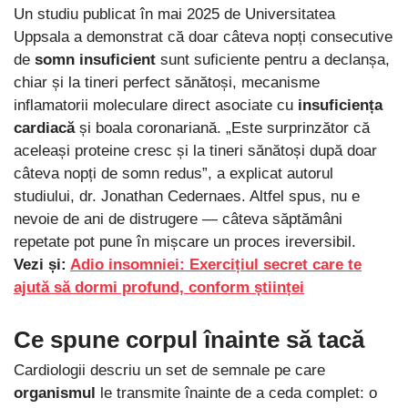
Un studiu publicat în mai 2025 de Universitatea
Uppsala a demonstrat că doar câteva nopți consecutive
de
somn insuficient
sunt suficiente pentru a declanșa,
chiar și la tineri perfect sănătoși, mecanisme
inflamatorii moleculare direct asociate cu
insuficiența
cardiacă
și boala coronariană. „Este surprinzător că
aceleași proteine cresc și la tineri sănătoși după doar
câteva nopți de somn redus”, a explicat autorul
studiului, dr. Jonathan Cedernaes. Altfel spus, nu e
nevoie de ani de distrugere — câteva săptămâni
repetate pot pune în mișcare un proces ireversibil.
Vezi și:
Adio insomniei: Exercițiul secret care te
ajută să dormi profund, conform științei
Ce spune corpul înainte să tacă
Cardiologii descriu un set de semnale pe care
organismul
le transmite înainte de a ceda complet: o