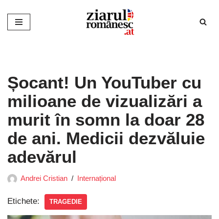
Sari
la
conținut
Șocant! Un YouTuber cu
milioane de vizualizări a
murit în somn la doar 28
de ani. Medicii dezvăluie
adevărul
Andrei Cristian
Internațional
Etichete:
TRAGEDIE