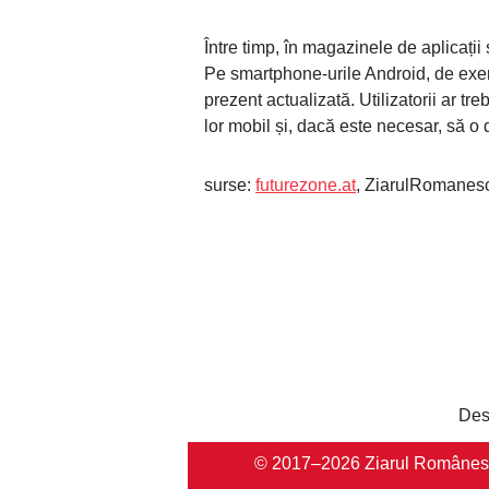
Între timp, în magazinele de aplicații
Pe smartphone-urile Android, de exe
prezent actualizată. Utilizatorii ar tr
lor mobil și, dacă este necesar, să o 
surse:
futurezone.at
, ZiarulRomanesc
Des
© 2017–2026 Ziarul Românesc Au