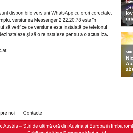
 sunt disponibile versiuni WhatsApp cu erori corectate.
mplu, versiunea Messenger 2.22.20.78 este în
ebui să verifice ce versiune este instalată pe telefonul
dezinstaleze și să o reinstaleze pentru a o actualiza.
.at
pre noi
Contacte
stria – Știri de ultimă oră din Austria și Europa în limba româ