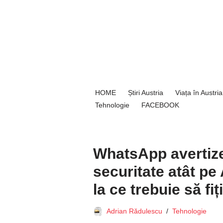
Sari
la
conținut
HOME
Știri Austria
Viața în Austria
Tehnologie
FACEBOOK
WhatsApp avertiz
securitate atât pe 
la ce trebuie să fiț
Adrian Rădulescu
Tehnologie