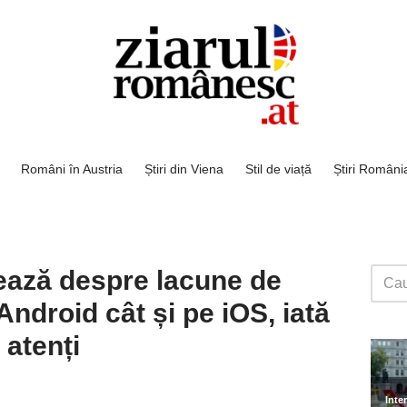
Români în Austria
Știri din Viena
Stil de viață
Știri Români
ează despre lacune de
Android cât și pe iOS, iată
i atenți