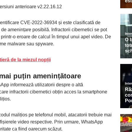
rsiuni anterioare v2.22.16.12
dentificare CVE-2022-36934 și este clasificată de
 amenințare posibilă. Infractorii cibernetici se pot
r printr-o eroare de calcul în timpul unui apel video. De
grame malware sau spyware.
ieră de la miezul nopții
 mai puțin amenințătoare
App informează utilizatorii despre o altă
are infractorii cibernetici obțin acces la smartphone
ițios.
odul malițios pe telefonul mobil, atacatorii trebuie mai
 fișierele video respective. Prin urmare, WhatsApp
curitate ca fiind oarecum scăzut.