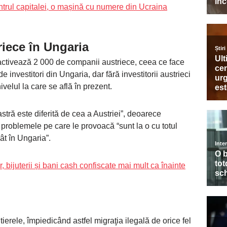
ntrul capitalei, o mașină cu numere din Ucraina
iece în Ungaria
 activează 2 000 de companii austriece, ceea ce face
 investitori din Ungaria, dar fără investitorii austrieci
velul la care se află în prezent.
stră este diferită de cea a Austriei”, deoarece
i problemele pe care le provoacă “sunt la o cu totul
ât în Ungaria”.
, bijuterii și bani cash confiscate mai mult ca înainte
ierele, împiedicând astfel migraţia ilegală de orice fel