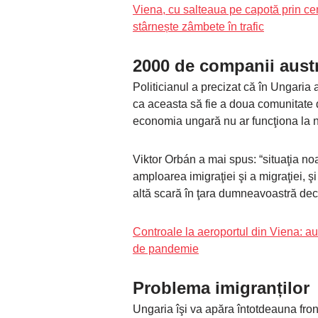
Viena, cu salteaua pe capotă prin ce
stârnește zâmbete în trafic
2000 de companii austr
Politicianul a precizat că în Ungaria
ca aceasta să fie a doua comunitate de
economia ungară nu ar funcţiona la ni
Viktor Orbán a mai spus: “situaţia noa
amploarea imigraţiei şi a migraţiei, ş
altă scară în ţara dumneavoastră dec
Controale la aeroportul din Viena: aur
de pandemie
Problema imigranților
Ungaria îşi va apăra întotdeauna front