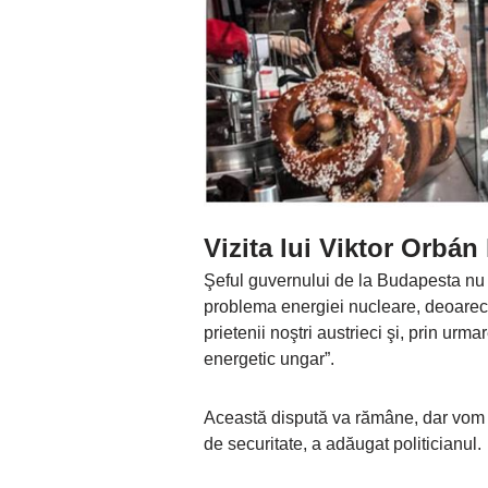
Vizita lui Viktor Orbán
Şeful guvernului de la Budapesta nu 
problema energiei nucleare, deoarece 
prietenii noştri austrieci şi, prin ur
energetic ungar”.
Această dispută va rămâne, dar vom î
de securitate, a adăugat politicianul.