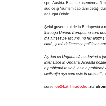
spre Austria. Este, de asemenea, în in
sudice şi “suntem căpitanii cetăţii d
adăugat Orbán.
Şeful guvernului de la Budapesta a m
întreaga Uniune Europeană care decla
mă furişez pe ascuns, nu fac aluzii şi 
clară, şi mă definesc ca politician ant
Aş dori ca Ungaria să nu devină o ţară
intensifice în Ungaria. Această poziţ
o problemă rasială, este o problemă 
civilizaţia aşa cum este în prezent”
, 
surse:
oe24.at
,
hirado.hu
, ziarulro