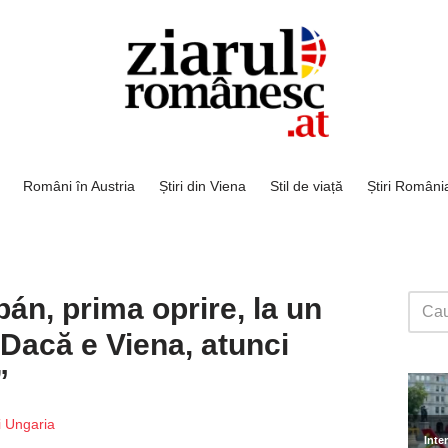
Români în Austria
Știri din Viena
Stil de viață
Știri Români
rbán, prima oprire, la un
”Dacă e Viena, atunci
”
ri Ungaria