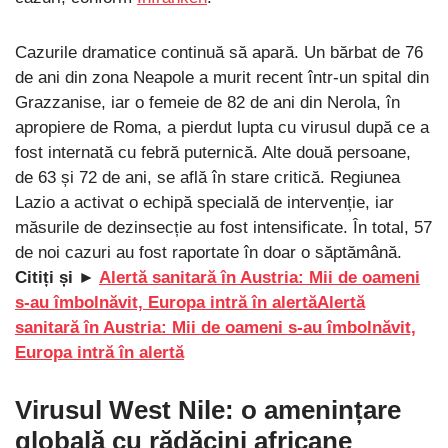
Cazurile dramatice continuă să apară. Un bărbat de 76
de ani din zona Neapole a murit recent într-un spital din
Grazzanise, iar o femeie de 82 de ani din Nerola, în
apropiere de Roma, a pierdut lupta cu virusul după ce a
fost internată cu febră puternică. Alte două persoane,
de 63 și 72 de ani, se află în stare critică. Regiunea
Lazio a activat o echipă specială de intervenție, iar
măsurile de dezinsecție au fost intensificate. În total, 57
de noi cazuri au fost raportate în doar o săptămână.
Citiți și ►
Alertă sanitară în Austria: Mii de oameni
s-au îmbolnăvit, Europa intră în alertăAlertă
sanitară în Austria: Mii de oameni s-au îmbolnăvit,
Europa intră în alertă
Virusul West Nile: o amenințare
globală cu rădăcini africane