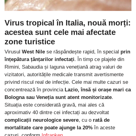
Virus tropical în Italia, nouă morți:
acestea sunt cele mai afectate
zone turistice
Virusul
West Nile
se răspândește rapid, în special
prin
înțepătura țânțarilor infectați
. În timp ce plajele din
Rimini, Sabaudia și laguna venețiană atrag valuri de
vizitatori, autoritățile medicale transmit avertismente
privind riscul real de infecție. Cele mai multe cazuri se
concentrează în provincia
Lazio, însă și orașe mari ca
Bologna sau Veneția sunt atent monitorizate
.
Situația este considerată gravă, mai ales că
aproximativ 40 dintre cei infectați au dezvoltat
complicații neurologice severe
, cu o
rată de
mortalitate care poate ajunge la 20%
în aceste
cazuri, conform
Infranken
.