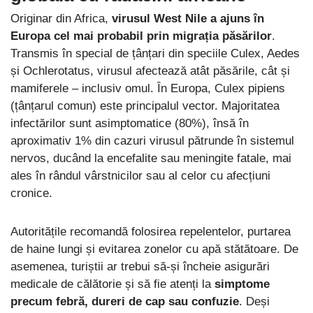
Originar din Africa,
virusul West Nile a ajuns în
Europa cel mai probabil prin migrația păsărilor
.
Transmis în special de țânțari din speciile Culex, Aedes
și Ochlerotatus, virusul afectează atât păsările, cât și
mamiferele – inclusiv omul. În Europa, Culex pipiens
(țânțarul comun) este principalul vector. Majoritatea
infectărilor sunt asimptomatice (80%), însă în
aproximativ 1% din cazuri virusul pătrunde în sistemul
nervos, ducând la encefalite sau meningite fatale, mai
ales în rândul vârstnicilor sau al celor cu afecțiuni
cronice.
Autoritățile recomandă folosirea repelentelor, purtarea
de haine lungi și evitarea zonelor cu apă stătătoare. De
asemenea, turiștii ar trebui să-și încheie asigurări
medicale de călătorie și să fie atenți la
simptome
precum febră, dureri de cap sau confuzie
. Deși