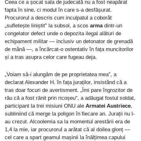
Ceea ce a șocat sala de judecată nu a fost neapărat
fapta în sine, ci modul în care s-a desfășurat.
Procurorul a descris cum inculpatul a coborât
„sufletește liniștit” la subsol, a scos
arma
dintr-un
congelator defect unde o depozita ilegal alături de
echipament militar — inclusiv un detonator de grenadă
de mână —, a încărcat-o ostentativ în fața muncitorilor
și a tras asupra celor care fugeau deja.
„Voiam să-i alungăm de pe proprietatea mea”, a
declarat Alexander H. în fața juraților, insistând că a
tras doar focuri de avertisment. „Îmi pare îngrozitor de
rău că a fost rănit prin ricoșeu”, a adăugat fostul soldat,
participant la trei misiuni ONU ale
Armatei Austriece
,
subliniind că merge la poligon în fiecare an. Jurații nu l-
au crezut. Alcoolemia sa la momentul arestării era de
1,4 la mie, iar procurorul a arătat că al doilea glonț —
cel care a spart geamul mașinii la înălțimea capului