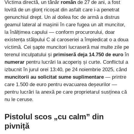
Victima directă, un tânăr
român
de 27 de ani, a fost
lovită de un glonț ricoșat din asfalt care i-a penetrat
genunchiul drept. Un al doilea foc de armă a distrus
geamul lateral al mașinii în care fugea un alt muncitor,
la înălțimea capului — conform procurorului, doar
existența stâlpului C al caroseriei a împiedicat o a doua
victimă. Cei șapte muncitori lucraseră mai multe zile pe
terenul inculpatului și
primiseră deja 14.750 de euro
în
numerar
pentru lucrări la acoperiș și curte. Conflictul a
izbucnit în jurul orei 13:40, pe 24 noiembrie 2025, când
muncitorii au solicitat sume suplimentare
— printre
care 1.500 de euro pentru evacuarea deșeurilor —
pentru lucrări la anexă pe care proprietarul susținea că
nu le ceruse.
Pistolul scos „cu calm” din
pivniță