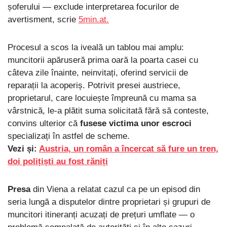
șoferului — exclude interpretarea focurilor de
avertisment, scrie
5min.at.
Procesul a scos la iveală un tablou mai amplu:
muncitorii apăruseră prima oară la poarta casei cu
câteva zile înainte, neinvitați, oferind servicii de
reparații la acoperiș. Potrivit presei austriece,
proprietarul, care locuiește împreună cu mama sa
vârstnică, le-a plătit suma solicitată fără să conteste,
convins ulterior că
fusese victima unor escroci
specializați în astfel de scheme.
Vezi și:
Austria, un român a încercat să fure un tren,
doi polițiști au fost răniți
Presa
din Viena a relatat cazul ca pe un episod din
seria lungă a disputelor dintre proprietari și grupuri de
muncitori itineranți acuzați de prețuri umflate — o