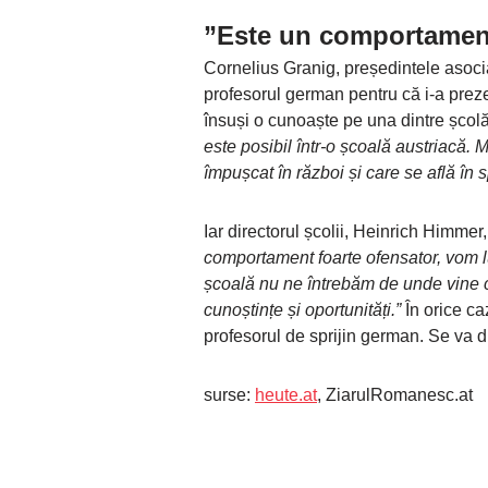
”Este un comportament
Cornelius Granig, președintele asociaț
profesorul german pentru că i-a prezent
însuși o cunoaște pe una dintre școlă
este posibil într-o școală austriacă. M
împușcat în război și care se află în s
Iar directorul școlii, Heinrich Himmer
comportament foarte ofensator, vom lu
școală nu ne întrebăm de unde vine c
cunoștințe și oportunități.”
În orice ca
profesorul de sprijin german. Se va di
surse:
heute.at
, ZiarulRomanesc.at