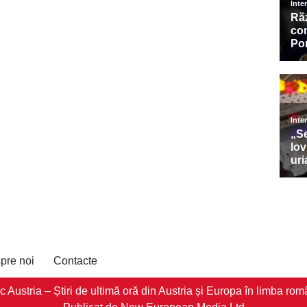
pre noi
Contacte
stria – Știri de ultimă oră din Austria și Europa în limba româ