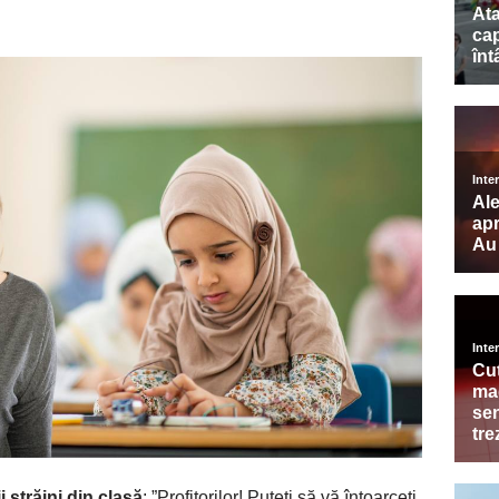
i străini din clasă
: ”Profitorilor! Puteți să vă întoarceți