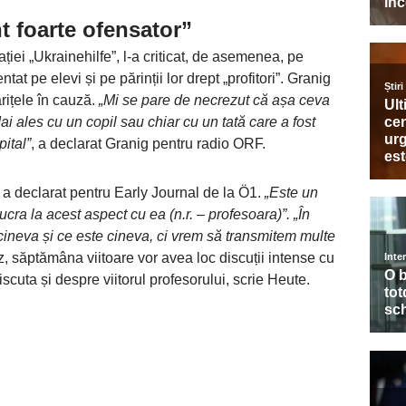
 foarte ofensator”
iei „Ukrainehilfe”, l-a criticat, de asemenea, pe
at pe elevi și pe părinții lor drept „profitori”. Granig
rițele în cauză.
„Mi se pare de necrezut că așa ceva
ai ales cu un copil sau chiar cu un tată care a fost
pital”
, a declarat Granig pentru radio ORF.
, a declarat pentru Early Journal de la Ö1.
„Este un
cra la acest aspect cu ea (n.r. – profesoara)”.
„În
ineva și ce este cineva, ci vrem să transmitem multe
z, săptămâna viitoare vor avea loc discuții intense cu
scuta și despre viitorul profesorului, scrie Heute.