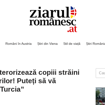
Români în Austria
Știri din Viena
Stil de viață
Știri Români
erorizează copiii străini
rilor! Puteți să vă
 Turcia”