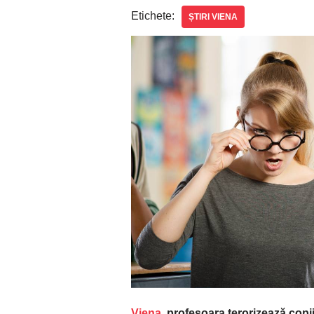
Etichete:
ȘTIRI VIENA
Viena
, profesoara terorizează copii