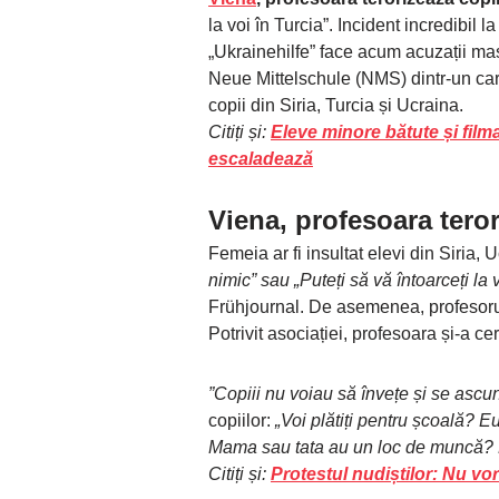
la voi în Turcia”. Incident incredibil 
„Ukrainehilfe” face acum acuzații ma
Neue Mittelschule (NMS) dintr-un carti
copii din Siria, Turcia și Ucraina.
Citiți și:
Eleve minore bătute și filma
escaladează
Viena, profesoara teror
Femeia ar fi insultat elevi din Siria,
nimic” sau „Puteți să vă întoarceți la 
Frühjournal. De asemenea, profesorul i
Potrivit asociației, profesoara și-a ce
”Copiii nu voiau să învețe și se as
copiilor:
„Voi plătiți pentru școală? Eu
Mama sau tata au un loc de muncă? Pr
Citiți și:
Protestul nudiștilor: Nu vo