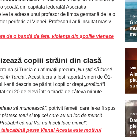
la o școală din capitala federală! Asociația
sive la adresa unui profesor de limba germană de la o
er periferic al Vienei. Profesorul ar fi insultat masiv
te de o bandă de fete, violența din școlile vieneze
izează copiii străini din clasă
 Ucraina și Turcia cu afirmații precum
„Nu știți să faceți
voi în Turcia”
. Acest lucru a fost raportat vineri de Ö1-
-ar fi descris pe părinții copiilor drept
„profitori”
!
rtat cei 20 de elevi într-o tiradă de câteva minute.
cundeau să muncească”
, potrivit femeii, care le-ar fi spus
 plătesc totul și toți cei care au un loc de muncă.
obabil că nu! Voi nu faceți face nimic!”.
r telecabină peste Viena! Acesta este motivul