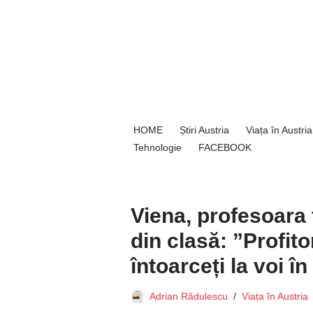
Sari
la
conținut
HOME
Știri Austria
Viața în Austria
Tehnologie
FACEBOOK
Viena, profesoara t
din clasă: ”Profito
întoarceți la voi în
Adrian Rădulescu
Viața în Austria