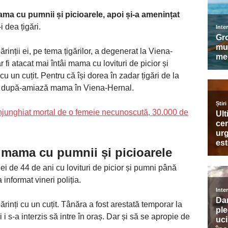
mama cu pumnii și picioarele, apoi și-a amenințat
i dea țigări.
ărinții ei, pe tema țigărilor, a degenerat la Viena-
r fi atacat mai întâi mama cu lovituri de picior și
cu un cuțit. Pentru că își dorea în zadar țigări de la
 joi după-amiază mama în Viena-Hernal.
i înjunghiat mortal de o femeie necunoscută, 30.000 de
t mama cu pumnii și picioarele
i de 44 de ani cu lovituri de picior și pumni până
 informat vineri poliția.
părinți cu un cuțit. Tânăra a fost arestată temporar la
 s-a interzis să intre în oraș. Dar și să se apropie de