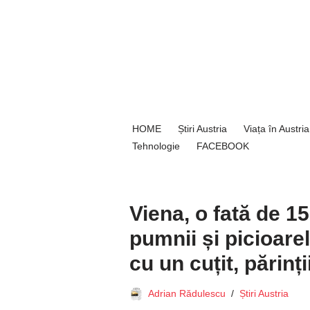
Sari
la
conținut
HOME
Știri Austria
Viața în Austria
Tehnologie
FACEBOOK
Viena, o fată de 1
pumnii și picioarel
cu un cuțit, părinți
Adrian Rădulescu
Știri Austria