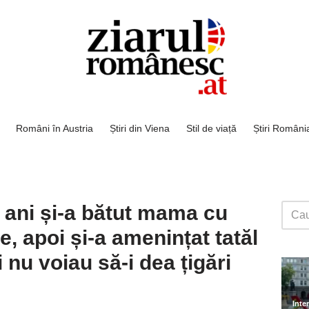
Români în Austria
Știri din Viena
Stil de viață
Știri Români
5 ani și-a bătut mama cu
e, apoi și-a amenințat tatăl
i nu voiau să-i dea țigări