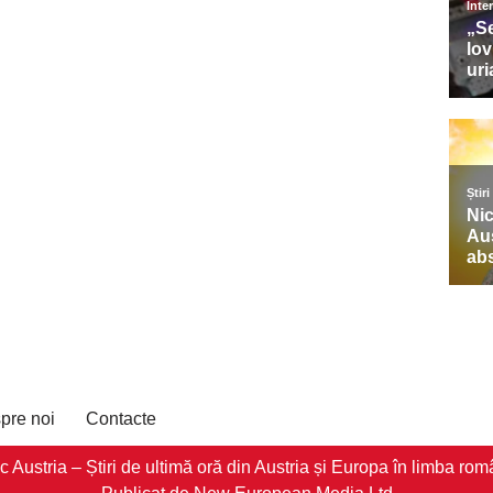
pre noi
Contacte
stria – Știri de ultimă oră din Austria și Europa în limba româ