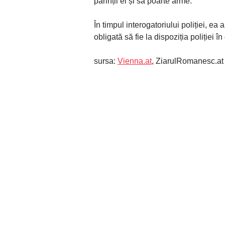
părinții ei și să poarte arme.
În timpul interogatoriului poliției, ea 
obligată să fie la dispoziția poliției 
sursa:
Vienna.at
, ZiarulRomanesc.at