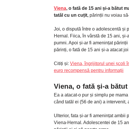
Viena
, o fată de 15 ani și-a bătut 
tatăl cu un cuțit,
părinții nu voiau să-
Joi, o dispută între o adolescentă și p
Hernal. Fiica, în vârstă de 15 ani, și-a
pumni. Apoi și-ar fi amenințat părinții 
părinți, o fată de 15 ani și-a atacat
Citiți și:
Viena, îngrijitorul unei școl
euro recompensă pentru informații
Viena,
o fată și-a bătu
Ea a atacat-o pur și simplu pe mama e
când tatăl ei (56 de ani) a intervenit, a
Ulterior, fata și-ar fi amenințat ambii 
Viena-Hernal. Adolescentei de 15 ani i