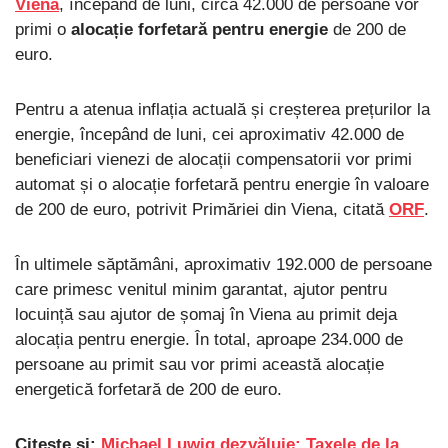
Viena
, începând de luni, circa 42.000 de persoane vor
primi o
alocație forfetară pentru energie
de 200 de
euro.
Pentru a atenua inflația actuală și creșterea prețurilor la
energie, începând de luni, cei aproximativ 42.000 de
beneficiari vienezi de alocații compensatorii vor primi
automat și o alocație forfetară pentru energie în valoare
de 200 de euro, potrivit Primăriei din Viena, citată
ORF
.
În ultimele săptămâni, aproximativ 192.000 de persoane
care primesc venitul minim garantat, ajutor pentru
locuință sau ajutor de șomaj în Viena au primit deja
alocația pentru energie. În total, aproape 234.000 de
persoane au primit sau vor primi această alocație
energetică forfetară de 200 de euro.
Citește și:
Michael Luwig dezvăluie: Taxele de la