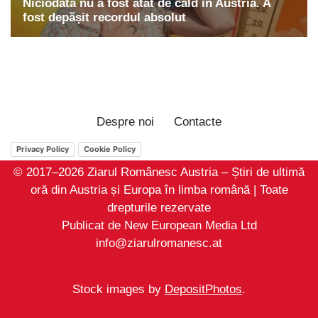
Despre noi
Contacte
Privacy Policy
Cookie Policy
© 2017–2026 Ziarul Românesc Austria – Știri de ultimă
oră din Austria și Europa în limba română | Toate
drepturile rezervate
Publicat de New European Media Ltd
info@ziarulromanesc.at
Stock images by
DepositPhotos
.