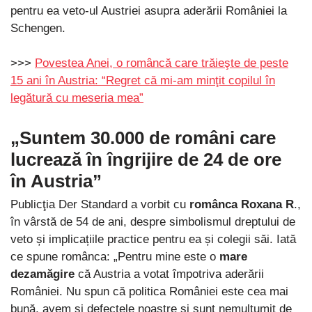
pentru ea veto-ul Austriei asupra aderării României la
Schengen.
>>>
Povestea Anei, o româncă care trăieşte de peste
15 ani în Austria: “Regret că mi-am minţit copilul în
legătură cu meseria mea”
„Suntem 30.000 de români care
lucrează în îngrijire de 24 de ore
în Austria”
Publicţia Der Standard a vorbit cu
românca Roxana R
.,
în vârstă de 54 de ani, despre simbolismul dreptului de
veto și implicațiile practice pentru ea și colegii săi. Iată
ce spune românca: „Pentru mine este o
mare
dezamăgire
că Austria a votat împotriva aderării
României. Nu spun că politica României este cea mai
bună, avem și defectele noastre și sunt nemulțumit de