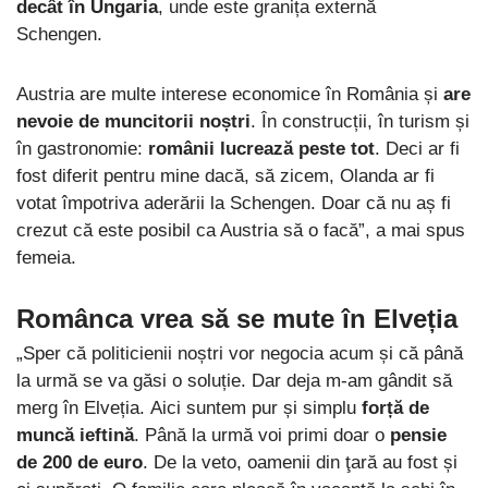
decât în ​​Ungaria
, unde este granița externă
Schengen.
Austria are multe interese economice în România și
are
nevoie de muncitorii noștri
. În construcții, în turism și
în gastronomie:
românii lucrează peste tot
. Deci ar fi
fost diferit pentru mine dacă, să zicem, Olanda ar fi
votat împotriva aderării la Schengen. Doar că nu aș fi
crezut că este posibil ca Austria să o facă”, a mai spus
femeia.
Românca vrea să se mute în Elveția
„Sper că politicienii noștri vor negocia acum și că până
la urmă se va găsi o soluție. Dar deja m-am gândit să
merg în Elveția. Aici suntem pur și simplu
forță de
muncă ieftină
. Până la urmă voi primi doar o
pensie
de 200 de euro
. De la veto, oamenii din ţară au fost și