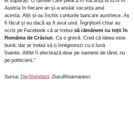
ei supărați. O familie care pleacă în vacanță la schi în
Austria în fiecare an și-a anulat vacanța anul
acesta. Alții și-au închis conturile bancare austriece. Aș
fi făcut și eu dacă aș fi avut unul. Îngrijitorii chiar au
scris pe Facebook că ar trebui
să rămânem cu toții în
România de Crăciun
. Ca o grevă. Cred că ideea este
bună, dar ar trebui să o înregistrezi cu o lună
înainte. Altfel îi afectează doar pe oamenii de rând, nu
pe politicieni.”
Sursa:
DerStandard
, ZiarulRoamanesc