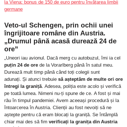
la Viena: bonus de 150 de euro pentru învățarea limbii
germane
Veto-ul Schengen
, prin ochii unei
îngrijitoare române
din
Austria
.
„Drumul până acasă durează 24 de
ore”
„Uneori iau avionul. Dacă merg cu autobuzul, îmi ia cel
puțin 24 de ore
de la Vorarlberg până în satul meu.
Durează mult timp până când toți colegii sunt
adunați. Și atunci trebuie
să așteptăm de multe ori ore
întregi la graniță
. Adesea, poliția este acolo și verifică
pe toată lumea. Nimeni nu-ți spune de ce. A fost și mai
rău în timpul pandemiei. Avem aceeași procedură și la
întoarcerea în Austria. Clienții au fost nevoiți să ne
aștepte pentru că eram blocați la graniță. Se întâmplă
chiar mai des să fim
verificați la granița din Austria