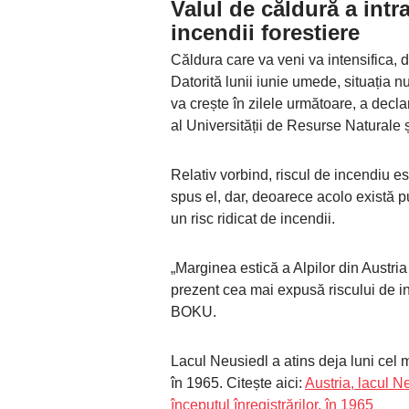
Valul de căldură a intra
incendii forestiere
Căldura care va veni va intensifica, 
Datorită lunii iunie umede, situația n
va crește în zilele următoare, a declar
al Universității de Resurse Naturale ș
Relativ vorbind, riscul de incendiu es
spus el, dar, deoarece acolo există 
un risc ridicat de incendii.
„Marginea estică a Alpilor din Austria
prezent cea mai expusă riscului de in
BOKU.
Lacul Neusiedl a atins deja luni cel ma
în 1965. Citește aici:
Austria, lacul N
începutul înregistrărilor, în 1965