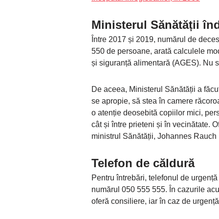
Ministerul Sănătății î
Între 2017 și 2019, numărul de decese
550 de persoane, arată calculele mod
și siguranță alimentară (AGES). Nu s
De aceea, Ministerul Sănătății a făcut
se apropie, să stea în camere răcoroase
o atenție deosebită copiilor mici, pers
cât și între prieteni și în vecinătate. O
ministrul Sănătății, Johannes Rauch (
Telefon de căldură
Pentru întrebări, telefonul de urgență 
numărul 050 555 555. În cazurile acut
oferă consiliere, iar în caz de urgență