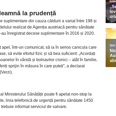
ndeamnă la prudență
 suplimentare din cauza căldurii a variat între 198 și
elului realizat de Agenția austriacă pentru sănătate
-au înregistrat decese suplimentare în 2016 și 2020.
 apel, într-un comunicat, să ia în serios canicula care
, să evite efortul fizic și să bea suficient: „Acordați
oanelor în vârstă și bolnavilor cronici – atât în familie,
feriți sprijin în măsura în care puteți”, a declarat
Verzi).
al Ministerului Sănătății poate fi apelat non-stop la
e, linia telefonică de urgență pentru sănătate 1450
 trebuie informat serviciul de salvare.