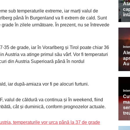
me sub temperaturile extreme, iar marți valul de
arlberg până în Burgenland va fi extrem de cald. Sunt
 grade în zilele următoare. În prezent, nu se întrevede
7-35 de grade, iar în Vorarlberg și Tirol poate chiar 36
in Austria va atinge primul său vârf. Vor fi temperaturi
curi din Austria Superioară până în nordul
 cald, iar după-amiaza vor fi pe alocuri furtuni.
, valul de căldură va continua și în weekend, fiind
mbătă, cât și duminică, conform prognozelor actuale.
stria, temperaturile vor urca până la 37 de grade