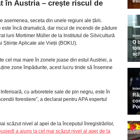
t în Austria – crește riscul de
de asemenea, seceta din unele regiuni ale țării.
u este încă dramatică, dar riscul de incendii de pădure
at luni Mortimer Müller de la Institutul de Silvicultură
i Științe Aplicate ale Vieții (BOKU).
te cel mai mare în zonele joase din estul Austriei, a
puține zone împădurite, acest lucru tinde să însemne
 Inferioară, cu arboretele sale de pin negru, este în
cendii forestiere”, a declarat pentru APA expertul
i scăzut nivel al apei de la începutul înregistrărilor,
eusiedl a ajuns la cel mai scăzut nivel al apei de la