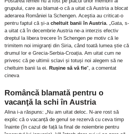
Postarea femeii nu a fost pe placul unor membrii ai
grupului, care au blamat-o că a uitat că Austria a blocat
aderarea României la Schengen. Aceştia au criticat-o
pentru faptul că și-a
cheltuit banii în Austria
. „Gata, s-
a uitat că în decembrie Austria ne-a interzis efectiv
dreptul la libera trecere în Schengen pe motiv că le
trimitem noi imigranți din Siria, când toată lumea știe că
drumul lor e Grecia-Serbia-Croația. Am uitat cum ne
privesc că pe ultimii sclavi și totuși noi alegem să ne
cheltuim banii la ei.
Rușine să vă fie
”, a comentat
cineva
Româncă blamată pentru o
v
acanţă la schi în Austria
Alina i-a răspuns: „Nu am uitat deloc. N-are rost să
explic că o vacanță de genul se rezervă cu ceva timp
înainte (în cazul de față la final de noiembrie pentru