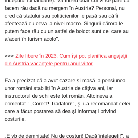
începutul lui ianuarie). Vă întreb doar cui vi se pare că
facem rău dacă nu mergem în Austria? Personal, nu
cred că statului sau politicienilor le pasă sau că îi
afectează cu ceva la nivel macro. Singurii cărora le
putem face rău cu un astfel de boicot sunt cei care au
afaceri în turism acolo”.
>>>
Zile libere în 2023. Cum îşi pot planifica angajaţii
din Austria vacanţele pentru anul viitor
Ea a precizat că a avut cazare și masă la pensiunea
unor români stabiliți în Austria de câțiva ani, iar
instructorul de schi este tot român. Altcineva a
comentat : „Corect! Trădători!”, şi i-a recomandat celei
care a făcut postarea să dea și informații privind
costurile.
„E vb de demnitate! Nu de costuri! Dacă înțelegeți!”, a