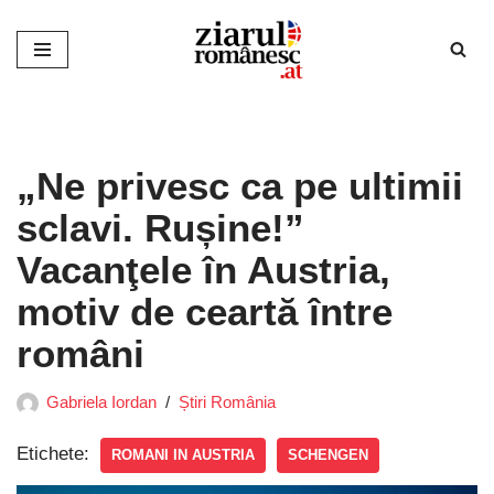
Sari
la
conținut
„Ne privesc ca pe ultimii
sclavi. Rușine!”
Vacanţele în Austria,
motiv de ceartă între
români
Gabriela Iordan
Știri România
Etichete:
ROMANI IN AUSTRIA
SCHENGEN