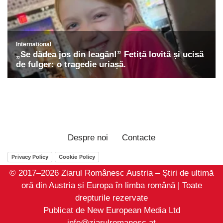
Despre noi
Contacte
Privacy Policy
Cookie Policy
© 2017–2026 Ziarul Românesc Austria – Știri de ultimă
oră din Austria și Europa în limba română | Toate
drepturile rezervate
Publicat de New European Media Ltd
info@ziarulromanesc.at