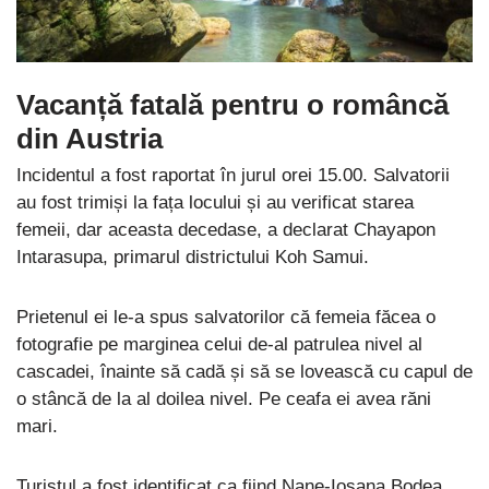
Vacanță fatală pentru o româncă
din Austria
Incidentul a fost raportat în jurul orei 15.00. Salvatorii
au fost trimiși la fața locului și au verificat starea
femeii, dar aceasta decedase, a declarat Chayapon
Intarasupa, primarul districtului Koh Samui.
Prietenul ei le-a spus salvatorilor că femeia făcea o
fotografie pe marginea celui de-al patrulea nivel al
cascadei, înainte să cadă și să se lovească cu capul de
o stâncă de la al doilea nivel. Pe ceafa ei avea răni
mari.
Turistul a fost identificat ca fiind Nane-Iosana Bodea,