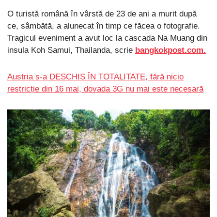
O turistă română în vârstă de 23 de ani a murit după
ce, sâmbătă, a alunecat în timp ce făcea o fotografie.
Tragicul eveniment a avut loc la cascada Na Muang din
insula Koh Samui, Thailanda, scrie
bangkokpost.com.
Austria s-a DESCHIS ÎN TOTALITATE, fără nicio
restricție din 16 mai, dovada 3G nu mai este necesară