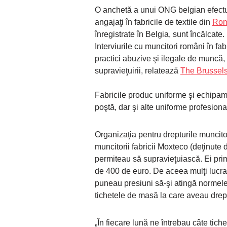
O anchetă a unui ONG belgian efectua
angajaţi în fabricile de textile din
Rom
înregistrate în Belgia, sunt încălcate.
Interviurile cu muncitori români în fa
practici abuzive şi ilegale de muncă, c
supravieţuirii, relatează
The Brussel
Fabricile produc uniforme şi echipame
poştă, dar şi alte uniforme profesiona
Organizaţia pentru drepturile muncito
muncitorii fabricii Moxteco (deţinute d
permiteau să supravieţuiască. Ei prim
de 400 de euro. De aceea mulţi lucra
puneau presiuni să-şi atingă normele 
tichetele de masă la care aveau drep
„În fiecare lună ne întrebau câte tic