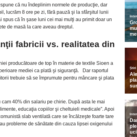
e spune că nu îndeplinim normele de producţie, dar
, lucrăm 8 ore pe zi, fără pauză şi la sfârşitul lunii
i spus că în şase luni cei mai mulţi au primit doar un
hete de masă la care aveau dreptul.
ii fabricii vs. realitatea din
ei producătoare de top în materie de textile Sioen a
uperioare mediei ca plată şi siguranţă. Dar raportul
orii trebuie să se împrumute pentru mâncare şi plata
au cam 40% din salariu pe chirie. După asta le mai
imente, educaţia copiilor şi cheltuieli medicale”. Apoi
comunistă slab ventilată care se încălzeşte foarte tare
ă au probleme de sănătate din cauza lipsei oxigenului