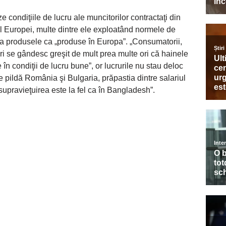
 condiţiile de lucru ale muncitorilor contractaţi din
ul Europei, multe dintre ele exploatând normele de
a produsele ca „produse în Europa”. „Consumatorii,
eri se gândesc greşit de mult prea multe ori că hainele
n condiţii de lucru bune”, or lucrurile nu stau deloc
e pildă România şi Bulgaria, prăpastia dintre salariul
supravieţuirea este la fel ca în Bangladesh”.