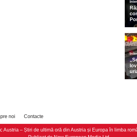
pre noi
Contacte
stria – Știri de ultimă oră din Austria și Europa în limba româ