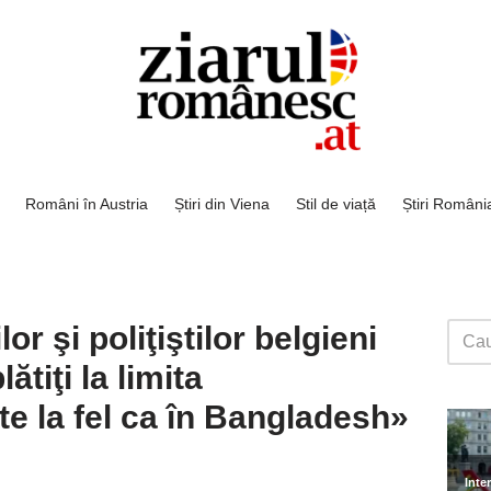
Români în Austria
Știri din Viena
Stil de viață
Știri Români
or şi poliţiştilor belgieni
ătiţi la limita
ste la fel ca în Bangladesh»