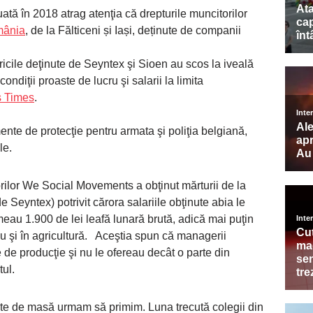
tă în 2018 atrag atenţia că drepturile muncitorilor
ânia
, de la Fălticeni și Iași, deținute de companii
bricile deţinute de Seyntex şi Sioen au scos la iveală
ondiţii proaste de lucru şi salarii la limita
s Times
.
nte de protecţie pentru armata şi poliţia belgiană,
le.
rilor We Social Movements a obţinut mărturii de la
e Seyntex) potrivit cărora salariile obţinute abia le
eau 1.900 de lei leafă lunară brută, adică mai puţin
u şi în agricultură. Aceştia spun că managerii
de producţie şi nu le ofereau decât o parte din
tul.
hete de masă urmam să primim. Luna trecută colegii din