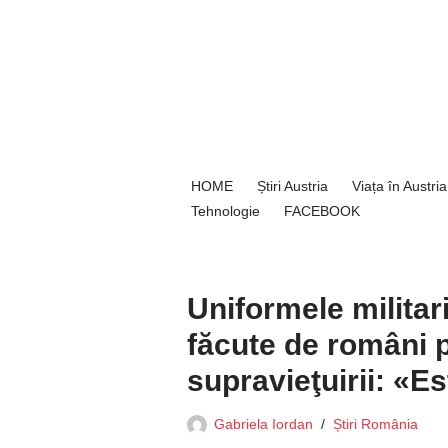
Sari
la
conținut
HOME
Știri Austria
Viața în Austria
Tehnologie
FACEBOOK
Uniformele militaril
făcute de români pl
supravieţuirii: «E
Gabriela Iordan
Știri România