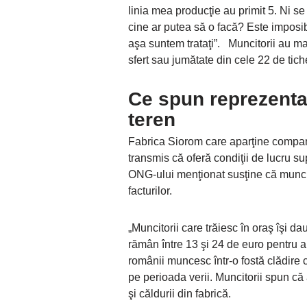
linia mea producţie au primit 5. Ni s
cine ar putea să o facă? Este imposibil
aşa suntem trataţi”. Muncitorii au ma
sfert sau jumătate din cele 22 de tic
Ce spun reprezentanţ
teren
Fabrica Siorom care aparţine compani
transmis că oferă condiţii de lucru s
ONG-ului menţionat susţine că muncit
facturilor.
„Muncitorii care trăiesc în oraş îşi d
rămân între 13 şi 24 de euro pentru al
românii muncesc într-o fostă clădire 
pe perioada verii. Muncitorii spun c
şi căldurii din fabrică.