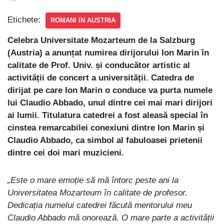
Etichete:
ROMANI IN AUSTRIA
Celebra Universitate Mozarteum de la Salzburg
(Austria) a anunțat numirea dirijorului Ion Marin în
calitate de Prof. Univ. și conducător artistic al
activității de concert a universității. Catedra de
dirijat pe care Ion Marin o conduce va purta numele
lui Claudio Abbado, unul dintre cei mai mari dirijori
ai lumii. Titulatura catedrei a fost aleasă special în
cinstea remarcabilei conexiuni dintre Ion Marin și
Claudio Abbado, ca simbol al fabuloasei prietenii
dintre cei doi mari muzicieni.
„Este o mare emoție să mă întorc peste ani la
Universitatea Mozarteum în calitate de profesor.
Dedicația numelui catedrei făcută mentorului meu
Claudio Abbado mă onorează. O mare parte a activității