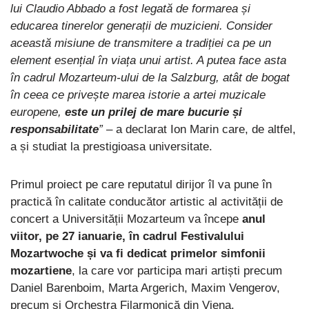
lui Claudio Abbado a fost legată de formarea și
educarea tinerelor generații de muzicieni. Consider
această misiune de transmitere a tradiției ca pe un
element esențial în viața unui artist. A putea face asta
în cadrul Mozarteum-ului de la Salzburg, atât de bogat
în ceea ce privește marea istorie a artei muzicale
europene,
este un prilej de mare bucurie și
responsabilitate
”
– a declarat Ion Marin care, de altfel,
a și studiat la prestigioasa universitate.
Primul proiect pe care reputatul dirijor îl va pune în
practică în calitate conducător artistic al activității de
concert a Universității Mozarteum va începe
anul
viitor, pe 27 ianuarie, în cadrul Festivalului
Mozartwoche și va fi dedicat primelor simfonii
mozartiene
, la care vor participa mari artiști precum
Daniel Barenboim, Marta Argerich, Maxim Vengerov,
precum și Orchestra Filarmonică din Viena.