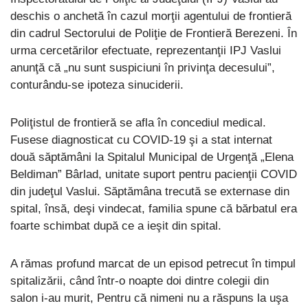
deschis o anchetă în cazul morţii agentului de frontieră
din cadrul Sectorului de Poliţie de Frontieră Berezeni. În
urma cercetărilor efectuate, reprezentanţii IPJ Vaslui
anunţă că „nu sunt suspiciuni în privinţa decesului”,
conturându-se ipoteza sinuciderii.
Poliţistul de frontieră se afla în concediul medical.
Fusese diagnosticat cu COVID-19 şi a stat internat
două săptămâni la Spitalul Municipal de Urgenţă „Elena
Beldiman” Bârlad, unitate suport pentru pacienţii COVID
din judeţul Vaslui. Săptămâna trecută se externase din
spital, însă, deşi vindecat, familia spune că bărbatul era
foarte schimbat după ce a ieşit din spital.
A rămas profund marcat de un episod petrecut în timpul
spitalizării, când într-o noapte doi dintre colegii din
salon i-au murit, Pentru că nimeni nu a răspuns la uşa