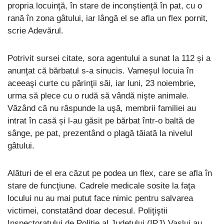
propria locuinţă, în stare de inconştienţă în pat, cu o
rană în zona gâtului, iar lângă el se afla un flex pornit,
scrie Adevărul.
Potrivit sursei citate, sora agentului a sunat la 112 și a
anunţat că bărbatul s-a sinucis. Vameșul locuia în
aceeaşi curte cu părinţii săi, iar luni, 23 noiembrie,
urma să plece cu o rudă să vândă nişte animale.
Văzând că nu răspunde la uşă, membrii familiei au
intrat în casă și l-au găsit pe bărbat într-o baltă de
sânge, pe pat, prezentând o plagă tăiată la nivelul
gâtului.
Alături de el era căzut pe podea un flex, care se afla în
stare de funcţiune. Cadrele medicale sosite la faţa
locului nu au mai putut face nimic pentru salvarea
victimei, constatând doar decesul. Poliţiştii
Inspectoratului de Poliţie al Judeţului (IPJ) Vaslui au