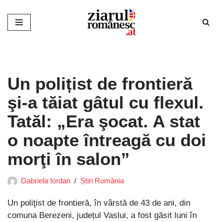
Sari
la
conținut
Un polițist de frontieră
şi-a tăiat gâtul cu flexul.
Tatăl: „Era şocat. A stat
o noapte întreagă cu doi
morţi în salon”
Gabriela Iordan
Știri România
Un poliţist de frontieră, în vârstă de 43 de ani, din
comuna Berezeni, județul Vaslui, a fost găsit luni în