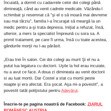
încuiată, a dormit cu cadavrele celor doi colegi până
dimineaţă, când au venit cadrele medicale. Văzându-l
schimbat şi resemnat că ”şi el o să moară mai devreme
sau mai târziu”, familia l-a încurajat să meargă la un
medic pentru a-şi trata depresia. Iniţial a refuzat, însă,
ulterior, a mers la specialist împreună cu sora sa. A
primit tratament, pe care îl urma, însă cu toate acestea,
gândurile morţii nu l-au părăsit.
„Erau trei În salon. Cei doi colegi au murit Şi el nu a
putut lua legatura cu doctorii. Uşile la hol erau incuiate,
nu a avut ce face. A doua zi dimineata au venit doctorii
si au luat mortii. Dar Costel a stat cu mortii peste
noapte şi era afectat. Era şocat. Aşa mi-a povestit”, a
povestit tatăl poliţistului pentru
Adevărul
.
Înscrie-te pe pagina noastră de Facebook:
ZIARUL
ROMÂNESC AUSTRIA