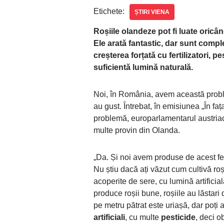
Etichete:
ȘTIRI VIENA
Roșiile olandeze pot fi luate oric
Ele arată fantastic, dar sunt comple
creșterea forțată cu fertilizatori, p
suficientă lumină naturală.
Noi, în România, avem această proble
au gust. Întrebat, în emisiunea „În faț
problemă, europarlamentarul austriac
multe provin din Olanda.
„Da. Și noi avem produse de acest fe
Nu știu dacă ați văzut cum cultivă roși
acoperite de sere, cu lumină artificia
produce roșii bune, roșiile au lăstar
pe metru pătrat este uriașă, dar poți
artificiali
, cu multe
pesticide
, deci o