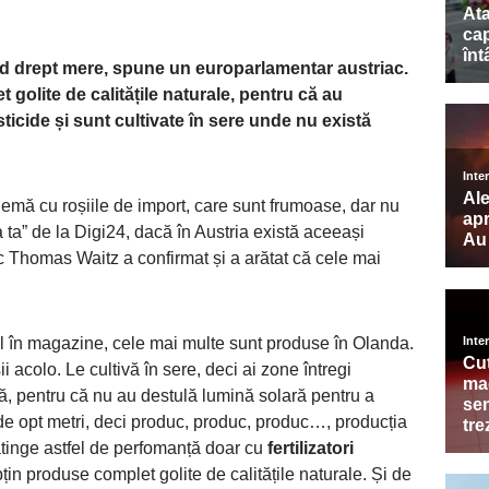
ând drept mere, spune un europarlamentar austriac.
t golite de calitățile naturale, pentru că au
esticide și sunt cultivate în sere unde nu există
mă cu roșiile de import, care sunt frumoase, dar nu
a ta” de la Digi24, dacă în Austria există aceeași
 Thomas Waitz a confirmat și a arătat că cele mai
l în magazine, cele mai multe sunt produse în Olanda.
i acolo. Le cultivă în sere, deci ai zone întregi
lă, pentru că nu au destulă lumină solară pentru a
i de opt metri, deci produc, produc, produc…, producția
 atinge astfel de perfomanță doar cu
fertilizatori
bțin produse complet golite de calitățile naturale. Și de