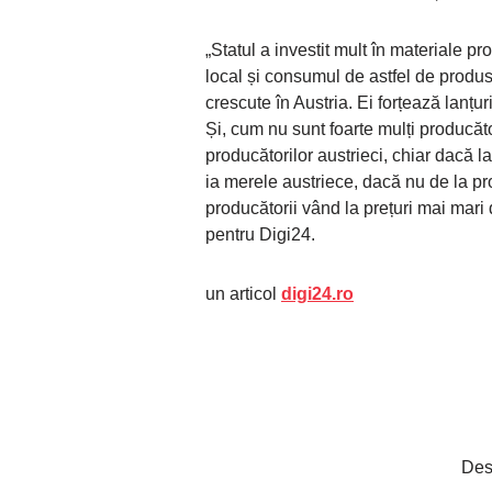
„Statul a investit mult în materiale
local și consumul de astfel de produs
crescute în Austria. Ei forțează lanț
Și, cum nu sunt foarte mulți producăt
producătorilor austrieci, chiar dacă l
ia merele austriece, dacă nu de la pr
producătorii vând la prețuri mai mari d
pentru Digi24.
un articol
digi24.ro
Des