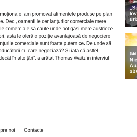
 promoționale, am promovat alimentele produse pe plan
e. Deci, oamenii le cer lanțurilor comerciale mere
urile comerciale să caute unde pot găsi mere austriece.
ori, asta le oferă o poziție avantajoasă de negociere
anțurile comerciale sunt foarte puternice. De unde să
oducătorii cu care negociază? Și iată că astfel,
ecât în alte țări”, a arătat Thomas Waitz în interviul
pre noi
Contacte