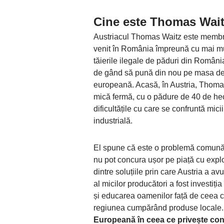
Cine este Thomas Wai
Austriacul Thomas Waitz este membru
venit în România împreună cu mai mul
tăierile ilegale de păduri din Român
de gând să pună din nou pe masa dez
europeană. Acasă, în Austria, Thomas
mică fermă, cu o pădure de 40 de hec
dificultățile cu care se confruntă mic
industrială.
El spune că este o problemă comună î
nu pot concura ușor pe piață cu explo
dintre soluțiile prin care Austria a av
al micilor producători a fost investiția
și educarea oamenilor față de ceea ce
regiunea cumpărând produse locale. 
Europeană în ceea ce privește co