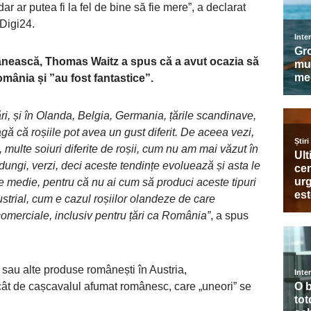
dar ar putea fi la fel de bine să fie mere”, a declarat
 Digi24.
mânească, Thomas Waitz a spus că a avut ocazia să
mânia și ”au fost fantastice”.
i, și în Olanda, Belgia, Germania, țările scandinave,
gă că roșiile pot avea un gust diferit. De aceea vezi,
, multe soiuri diferite de roșii, cum nu am mai văzut în
u dungi, verzi, deci aceste tendințe evoluează și asta le
ie medie, pentru că nu ai cum să produci aceste tipuri
ustrial, cum e cazul roșiilor olandeze de care
comerciale, inclusiv pentru țări ca România”
, a spus
 sau alte produse românești în Austria,
cât de cașcavalul afumat românesc, care „uneori” se