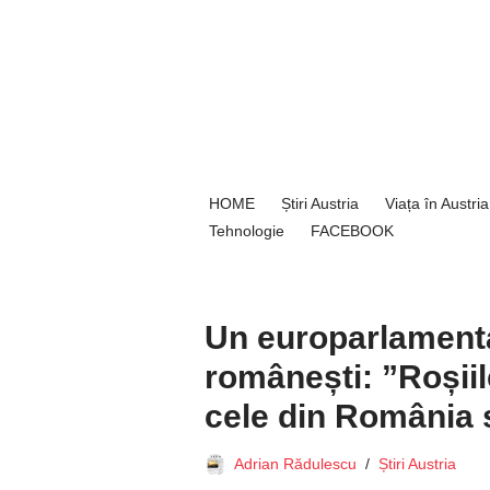
Sari
la
conținut
HOME
Știri Austria
Viața în Austria
Tehnologie
FACEBOOK
Un europarlamentar
românești: ”Roșiil
cele din România s
Adrian Rădulescu
Știri Austria