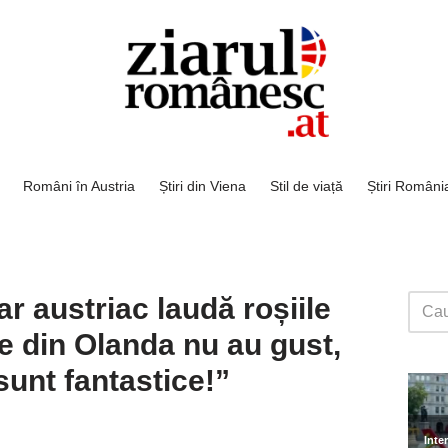
Români în Austria
Știri din Viena
Stil de viață
Știri Români
 austriac laudă roșiile
e din Olanda nu au gust,
unt fantastice!”