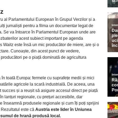
tz
 al Parlamentului European în Grupul Verzilor și a
ți jurnaliști pentru a filma un documentar legat de
ia. Se va întoarce în Parlamentul European unde are
baterilor acest subiect important pe agenda
 Waitz este însă un mic producător de miere, are și o
tare. Cunoaște, din acest punct de vedere,
ii producători pe o piață dominată de agricultura
n toată Europa: fermele cu suprafețe medii și mici
atările agricole la scară industrială. De aceea, una
ut succes și a reușit să asigure accesul direct pe piață
 în lanțuri regionale, cu prețuri accesibile, dar
 înseamnă produsele regionale și cum îți poți sprijini
Rezultatul este că
Austria este lider în Uniunea
nsumul de hrană produsă local.