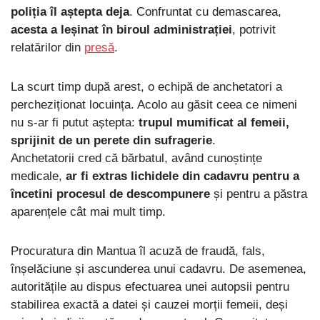
poliția îl aștepta deja
. Confruntat cu demascarea,
acesta a leșinat în biroul administrației
, potrivit
relatărilor din
presă
.
La scurt timp după arest, o echipă de anchetatori a
percheziționat locuința. Acolo au găsit ceea ce nimeni
nu s-ar fi putut aștepta:
trupul mumificat al femeii,
sprijinit de un perete din sufragerie
.
Anchetatorii cred că bărbatul, având cunoștințe
medicale,
ar fi extras lichidele din cadavru pentru a
încetini procesul de descompunere
și pentru a păstra
aparențele cât mai mult timp.
Procuratura din Mantua îl acuză de fraudă, fals,
înșelăciune și ascunderea unui cadavru. De asemenea,
autoritățile au dispus efectuarea unei autopsii pentru
stabilirea exactă a datei și cauzei morții femeii, deși