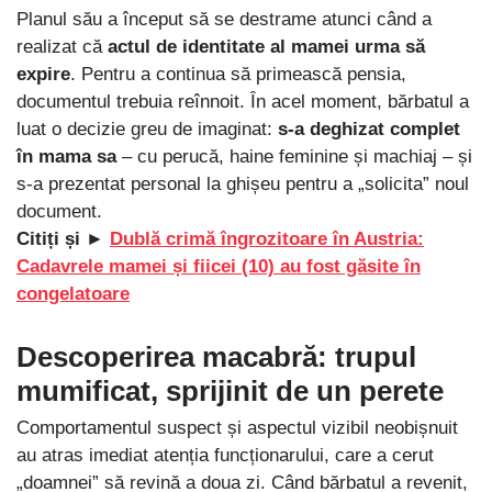
Planul său a început să se destrame atunci când a
realizat că
actul de identitate al mamei urma să
expire
. Pentru a continua să primească pensia,
documentul trebuia reînnoit. În acel moment, bărbatul a
luat o decizie greu de imaginat:
s-a deghizat complet
în mama sa
– cu perucă, haine feminine și machiaj – și
s-a prezentat personal la ghișeu pentru a „solicita” noul
document.
Citiți și ►
Dublă crimă îngrozitoare în Austria:
Cadavrele mamei și fiicei (10) au fost găsite în
congelatoare
Descoperirea macabră: trupul
mumificat, sprijinit de un perete
Comportamentul suspect și aspectul vizibil neobișnuit
au atras imediat atenția funcționarului, care a cerut
„doamnei” să revină a doua zi. Când bărbatul a revenit,