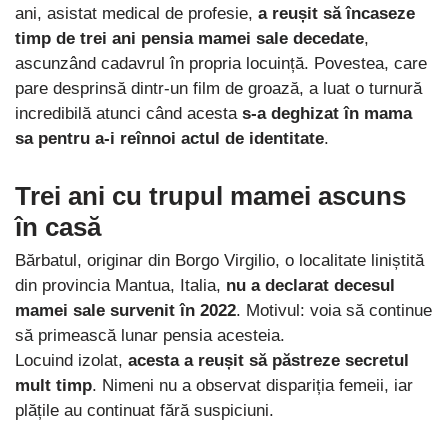
ani, asistat medical de profesie,
a reușit să încaseze
timp de trei ani pensia mamei sale decedate
,
ascunzând cadavrul în propria locuință. Povestea, care
pare desprinsă dintr-un film de groază, a luat o turnură
incredibilă atunci când acesta
s-a deghizat în mama
sa pentru a-i reînnoi actul de identitate
.
Trei ani cu trupul mamei ascuns
în casă
Bărbatul, originar din Borgo Virgilio, o localitate liniștită
din provincia Mantua, Italia,
nu a declarat decesul
mamei sale survenit în 2022
. Motivul: voia să continue
să primească lunar pensia acesteia.
Locuind izolat,
acesta a reușit să păstreze secretul
mult timp
. Nimeni nu a observat dispariția femeii, iar
plățile au continuat fără suspiciuni.