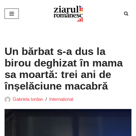
Sari
la
conținut
Un bărbat s-a dus la
birou deghizat în mama
sa moartă: trei ani de
înșelăciune macabră
Gabriela Iordan
Internațional