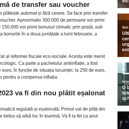
rmă de transfer sau voucher
e plătește automat și fără cerere. Se face prin transfer
 voucher. Aproximativ 300.000 de persoane vor primi
v 150.000 vor primi bonusul climatic prin poștă, sub
a bonurile în a doua jumătate a lunii februarie, a
al al reformei fiscale eco-sociale. Acesta este menit
ogic. Ca parte a pachetului antiinflație, a fost
euro, în funcție de situația locuinței, la 250 de euro,
o pentru a compensa inflația.
023 va fi din nou plătit eșalonat
imatică regulată și eșalonată. Primul val de plăți din
trebui să aibă loc în toamnă. Va fi la fel ca anul