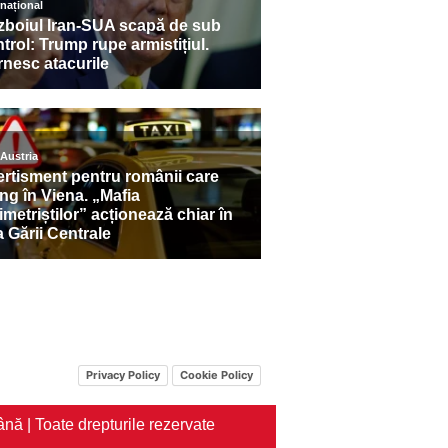
Privacy Policy
Cookie Policy
nă | Toate drepturile rezervate