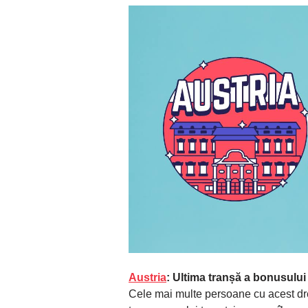
Austria
: Ultima tranșă a bonusului 
Cele mai multe persoane cu acest drep