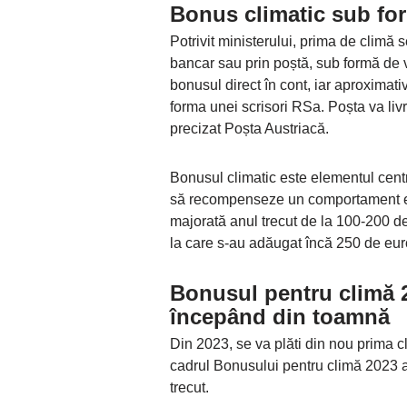
Bonus climatic sub fo
Potrivit ministerului, prima de climă s
bancar sau prin poștă, sub formă de
bonusul direct în cont, iar aproximati
forma unei scrisori RSa. Poșta va livr
precizat Poșta Austriacă.
Bonusul climatic este elementul centr
să recompenseze un comportament ecol
majorată anul trecut de la 100-200 de 
la care s-au adăugat încă 250 de eur
Bonusul pentru climă 2
începând din toamnă
Din 2023, se va plăti din nou prima cl
cadrul Bonusului pentru climă 2023 ar 
trecut.