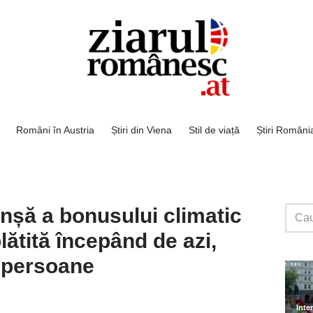
Români în Austria
Știri din Viena
Stil de viață
Știri Români
anșă a bonusului climatic
lătită începând de azi,
 persoane