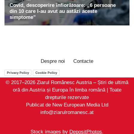
Despre noi
Contacte
Privacy Policy
Cookie Policy
© 2017–2026 Ziarul Românesc Austria – Știri de ultimă
oră din Austria și Europa în limba română | Toate
drepturile rezervate
Publicat de New European Media Ltd
info@ziarulromanesc.at
Stock images by
DepositPhotos
.