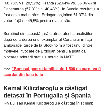
(68,76% vs. 28,52%), Franța (62,64% vs. 36,06%) și
Danemarca (57,3% vs. 40,48%). În Suedia rezultatul a
fost ceva mai strâns, Erdogan obținând 51,37% din
voturi față de 45,5% pentru rivalul său.
Scrutinul din această țară a atras atenția analiștilor
după ce arderea unui exemplar al Coranului în fața
ambasadei turce de la Stockholm a fost unul dintre
motivele invocate de Erdogan pentru a justifica
blocarea aderării statului nordic la NATO.
>>>
”Bonusul pentru familie” de 1.500 de euro: va fi
acordat din luna iulie
Kemal Kilicdaroglu a câștigat
detașat în Portugalia și Spania
Rivalul său Kemal Kilicdaroglu a câștigat în schimb