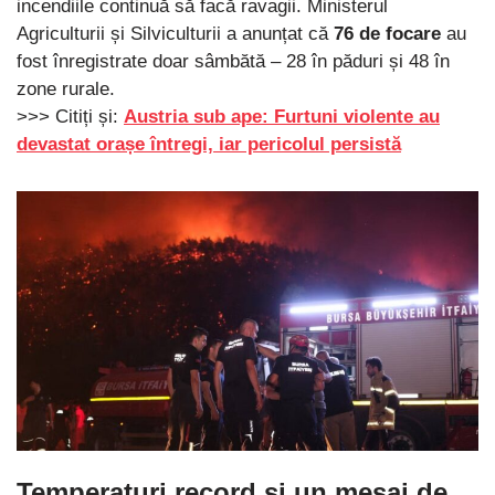
incendiile continuă să facă ravagii. Ministerul
Agriculturii și Silviculturii a anunțat că
76 de focare
au
fost înregistrate doar sâmbătă – 28 în păduri și 48 în
zone rurale.
>>> Citiți și:
Austria sub ape: Furtuni violente au
devastat orașe întregi, iar pericolul persistă
Temperaturi record și un mesaj de