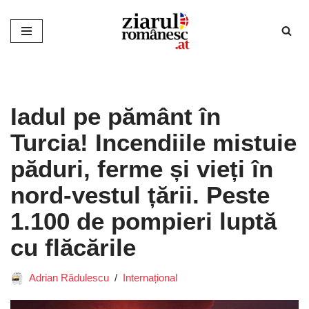
Sari
la
conținut
Iadul pe pământ în
Turcia! Incendiile mistuie
păduri, ferme și vieți în
nord-vestul țării. Peste
1.100 de pompieri luptă
cu flăcările
Adrian Rădulescu
Internațional