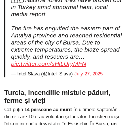
🇹🇷Massive forest fires have broken out
in Turkey amid abnormal heat, local
media report.
The fire has engulfed the eastern part of
Antalya province and reached residential
areas of the city of Bursa. Due to
extreme temperatures, the blaze spread
quickly, and rescuers are…
pic.twitter.com/sHiLUryMFN
— Intel Slava (@Intel_Slava)
July 27, 2025
Turcia, incendiile mistuie păduri,
ferme și vieți
Cel puțin
14 persoane au murit
în ultimele săptămâni,
dintre care 10 erau voluntari și lucrători forestieri uciși
într-un incendiu devastator în Eskisehir. În Bursa,
un