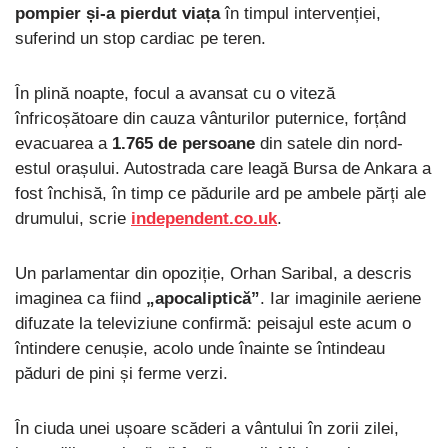
pompier și-a pierdut viața
în timpul intervenției,
suferind un stop cardiac pe teren.
În plină noapte, focul a avansat cu o viteză
înfricoșătoare din cauza vânturilor puternice, forțând
evacuarea a
1.765 de persoane
din satele din nord-
estul orașului. Autostrada care leagă Bursa de Ankara a
fost închisă, în timp ce pădurile ard pe ambele părți ale
drumului, scrie
independent.co.uk
.
Un parlamentar din opoziție, Orhan Saribal, a descris
imaginea ca fiind
„apocaliptică”
. Iar imaginile aeriene
difuzate la televiziune confirmă: peisajul este acum o
întindere cenușie, acolo unde înainte se întindeau
păduri de pini și ferme verzi.
În ciuda unei ușoare scăderi a vântului în zorii zilei,