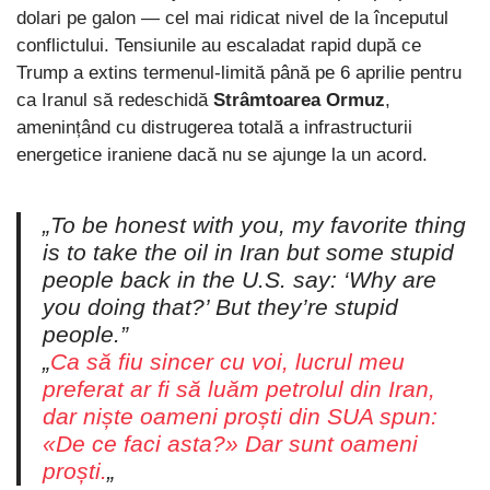
dolari pe galon — cel mai ridicat nivel de la începutul
conflictului. Tensiunile au escaladat rapid după ce
Trump a extins termenul-limită până pe 6 aprilie pentru
ca Iranul să redeschidă
Strâmtoarea Ormuz
,
amenințând cu distrugerea totală a infrastructurii
energetice iraniene dacă nu se ajunge la un acord.
„To be honest with you, my favorite thing
is to take the oil in Iran but some stupid
people back in the U.S. say: ‘Why are
you doing that?’ But they’re stupid
people.”
„
Ca să fiu sincer cu voi, lucrul meu
preferat ar fi să luăm petrolul din Iran,
dar niște oameni proști din SUA spun:
«De ce faci asta?» Dar sunt oameni
proști.
„