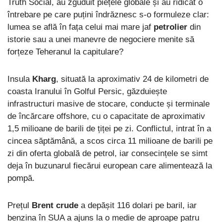
Truth Social, au zguduit piețele globale și au ridicat o
întrebare pe care puțini îndrăznesc s-o formuleze clar:
lumea se află în fața celui mai mare jaf
petrolier
din
istorie sau a unei manevre de negociere menite să
forțeze Teheranul la capitulare?
Insula
Kharg
, situată la aproximativ 24 de kilometri de
coasta Iranului în Golful Persic, găzduiește
infrastructuri masive de stocare, conducte și terminale
de încărcare offshore, cu o capacitate de aproximativ
1,5 milioane de barili de țiței pe zi. Conflictul, intrat în a
cincea săptămână, a scos circa 11 milioane de barili pe
zi din oferta globală de petrol, iar consecințele se simt
deja în buzunarul fiecărui european care alimentează la
pompă.
Prețul
Brent crude
a depășit 116 dolari pe baril, iar
benzina în SUA a ajuns la o medie de aproape patru