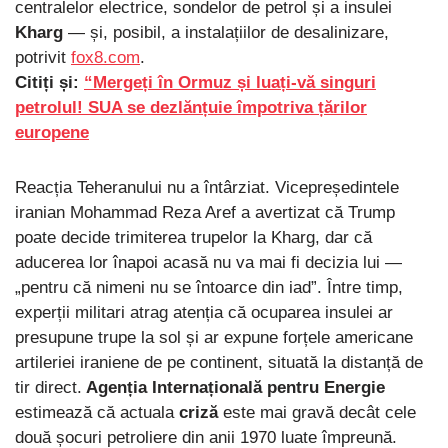
centralelor electrice, sondelor de petrol și a insulei
Kharg
— și, posibil, a instalațiilor de desalinizare,
potrivit
fox8.com
.
Citiți și:
“Mergeți în Ormuz și luați-vă singuri
petrolul! SUA se dezlănțuie împotriva țărilor
europene
Reacția Teheranului nu a întârziat. Vicepreședintele
iranian Mohammad Reza Aref a avertizat că Trump
poate decide trimiterea trupelor la Kharg, dar că
aducerea lor înapoi acasă nu va mai fi decizia lui —
„pentru că nimeni nu se întoarce din iad”. Între timp,
experții militari atrag atenția că ocuparea insulei ar
presupune trupe la sol și ar expune forțele americane
artileriei iraniene de pe continent, situată la distanță de
tir direct.
Agenția Internațională pentru Energie
estimează că actuala
criză
este mai gravă decât cele
două șocuri petroliere din anii 1970 luate împreună.