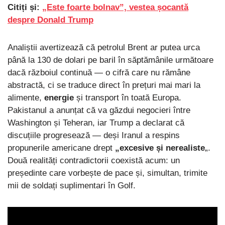
Citiți și:
„Este foarte bolnav”, vestea șocantă
despre Donald Trump
Analiștii avertizează că petrolul Brent ar putea urca
până la 130 de dolari pe baril în săptămânile următoare
dacă războiul continuă — o cifră care nu rămâne
abstractă, ci se traduce direct în prețuri mai mari la
alimente,
energie
și transport în toată Europa.
Pakistanul a anunțat că va găzdui negocieri între
Washington și Teheran, iar Trump a declarat că
discuțiile progresează — deși Iranul a respins
propunerile americane drept
„excesive și nerealiste
„.
Două realități contradictorii coexistă acum: un
președinte care vorbește de pace și, simultan, trimite
mii de soldați suplimentari în Golf.