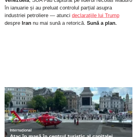
Venezuela
, SUA l-au capturat pe liderul Nicolás Maduro
în ianuarie și au preluat controlul parțial asupra
industriei petroliere — atunci
declarațiile lui Trump
despre
Iran
nu mai sună a retorică.
Sună a plan.