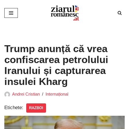
Sari
la
conținut
Trump anunță că vrea
confiscarea petrolului
Iranului și capturarea
insulei Kharg
Andrei Cristian
Internațional
Etichete:
RAZBOI