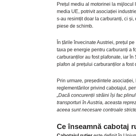
Prețul mediu al motorinei la mijlocul l
media UE, potrivit asociației industrie
s-au resimțit doar la carburanți, ci ș
piese de schimb.
În țările învecinate Austriei, prețul p
taxa pe energie pentru carburanți a fo
carburanților au fost plafonate, iar î
plafon al prețului carburanților a fos
Prin urmare, președintele asociației, M
reglementărilor privind cabotajul, pen
„Dacă concurenții străini își fac plinul
transporturi în Austria, aceasta repr
aceea sunt necesare controale stricte
Ce înseamnă cabotaj r
Cabotajul rutier
este definit în Uni