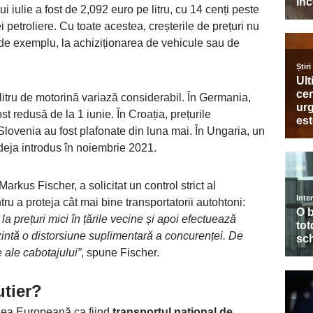
ui iulie a fost de 2,092 euro pe litru, cu 14 cenți peste
i petroliere. Cu toate acestea, creșterile de prețuri nu
i, de exemplu, la achiziționarea de vehicule sau de
e litru de motorină variază considerabil. În Germania,
st redusă de la 1 iunie. În Croația, prețurile
n Slovenia au fost plafonate din luna mai. În Ungaria, un
t deja introdus în noiembrie 2021.
arkus Fischer, a solicitat un control strict al
tru a proteja cât mai bine transportatorii autohtoni:
 la prețuri mici în țările vecine și apoi efectuează
ezintă o distorsiune suplimentară a concurenței. De
 ale cabotajului”
, spune Fischer.
utier?
unea Europeană ca fiind
transportul național de