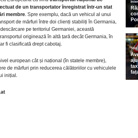
ectuat de un transportator înregistrat într-un stat
țări membre
. Spre exemplu, dacă un vehicul al unui
sport de mărfuri între doi clienți stabiliți în Germania,
 descărcare pe teritoriul Germaniei, această
ransportul originează în altă țară decât Germania, în
 fi clasificată drept cabotaj.
nivel european cât și național (în statele membre),
iere de mărfuri prin reducerea călătoriilor cu vehiculele
 inițial.
.at