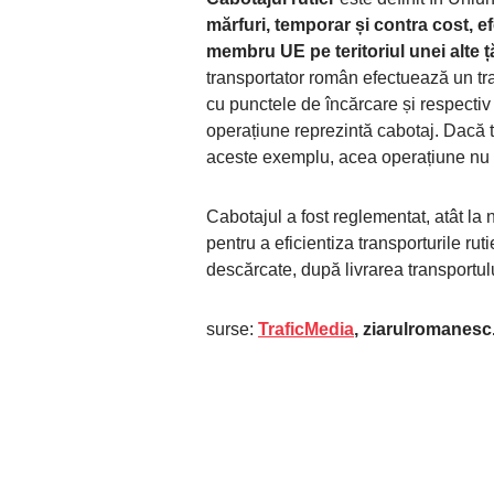
mărfuri, temporar și contra cost, ef
membru UE pe teritoriul unei alte 
transportator român efectuează un tran
cu punctele de încărcare și respectiv
operațiune reprezintă cabotaj. Dacă t
aceste exemplu, acea operațiune nu ar
Cabotajul a fost reglementat, atât la 
pentru a eficientiza transporturile rut
descărcate, după livrarea transportului
surse:
TraficMedia
, ziarulromanesc