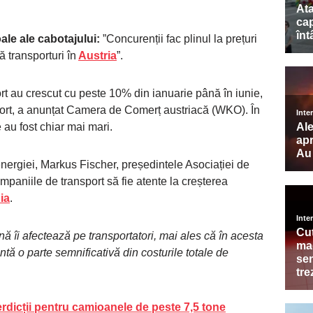
ale ale cabotajului:
”Concurenții fac plinul la prețuri
ă transporturi în
Austria
”.
ort au crescut cu peste 10% din ianuarie până în iunie,
sport, a anunțat Camera de Comerț austriacă (WKO). În
e au fost chiar mai mari.
nergiei, Markus Fischer, președintele Asociației de
mpaniile de transport să fie atente la creșterea
ia
.
ină îi afectează pe transportatori, mai ales că în acesta
ntă o parte semnificativă din costurile totale de
terdicții pentru camioanele de peste 7,5 tone