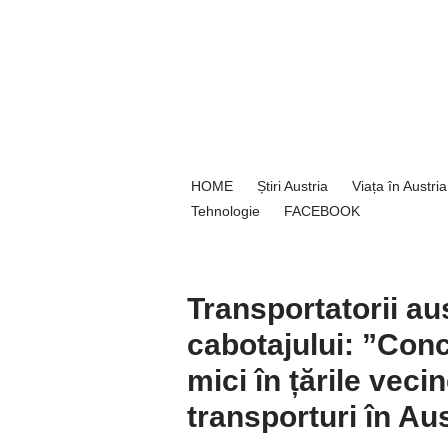
Sari
la
conținut
HOME
Știri Austria
Viața în Austria
Tehnologie
FACEBOOK
Transportatorii aus
cabotajului: ”Concu
mici în țările veci
transporturi în Aus