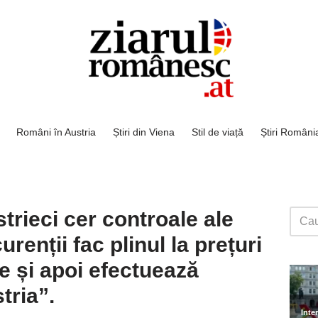
Români în Austria
Știri din Viena
Stil de viață
Știri Români
trieci cer controale ale
renții fac plinul la prețuri
ne și apoi efectuează
tria”.