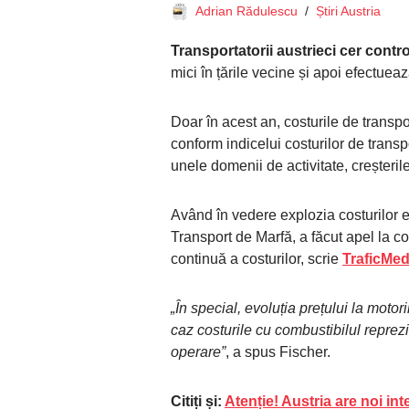
Adrian Rădulescu
Știri Austria
Transportatorii austrieci cer contro
mici în țările vecine și apoi efectueaz
Doar în acest an, costurile de transp
conform indicelui costurilor de tran
unele domenii de activitate, creșteril
Având în vedere explozia costurilor e
Transport de Marfă, a făcut apel la co
continuă a costurilor, scrie
TraficMed
„În special, evoluția prețului la motor
caz costurile cu combustibilul reprezi
operare”
, a spus Fischer.
Citiți și:
Atenție! Austria are noi in