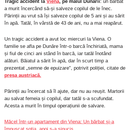
Tragic accident la
Viena
, pe malul Dunării
: un bărbat
a murit încercând să-și salveze copilul de le înec.
Părinții au vrut să își salveze copilul de 5 ani și au sărit
în apă. Tatăl, în vârstă de 43 de ani, nu a mai reapărut.
Un tragic accident a avut loc miercuri la Viena. O
familie se afla pe Dunăre într-o barcă închiriată, mama
și fiul de cinci ani stând în barcă, iar tatăl înotând
alături. Băiatul a sărit în apă, dar în scurt timp a
prezentat „semne de epuizare”, potrivit poliției, citate de
presa austriacă.
Părinții au încercat să îl ajute, dar nu au reușit. Martorii
au salvat femeia și copilul, dar tatăl s-a scufundat.
Acesta a murit în timpul operațiunii de salvare.
Măcel într-un apartament din Viena: Un bărbat și-a
împușcat soția, apoi s-a sinucis