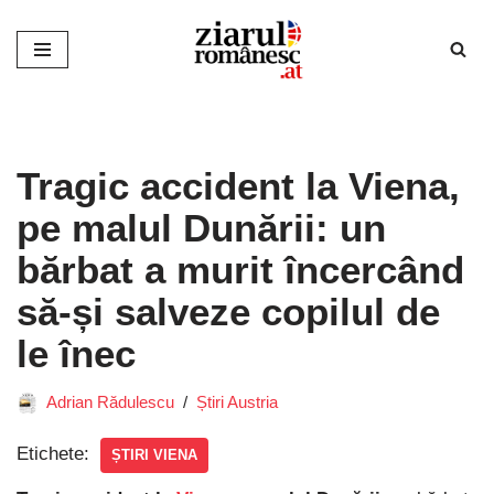
Sari
la
conținut
Tragic accident la Viena,
pe malul Dunării: un
bărbat a murit încercând
să-și salveze copilul de
le înec
Adrian Rădulescu
Știri Austria
Etichete:
ȘTIRI VIENA