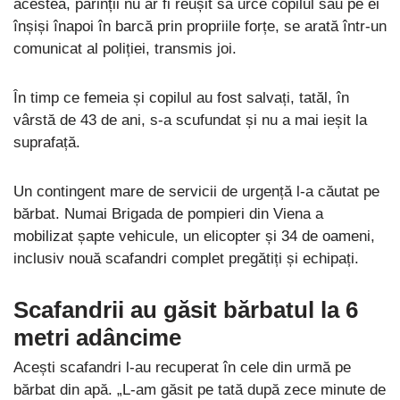
acestea, părinții nu ar fi reușit să urce copilul sau pe ei
înșiși înapoi în barcă prin propriile forțe, se arată într-un
comunicat al poliției, transmis joi.
În timp ce femeia și copilul au fost salvați, tatăl, în
vârstă de 43 de ani, s-a scufundat și nu a mai ieșit la
suprafață.
Un contingent mare de servicii de urgență l-a căutat pe
bărbat. Numai Brigada de pompieri din Viena a
mobilizat șapte vehicule, un elicopter și 34 de oameni,
inclusiv nouă scafandri complet pregătiți și echipați.
Scafandrii au găsit bărbatul la 6
metri adâncime
Acești scafandri l-au recuperat în cele din urmă pe
bărbat din apă. „L-am găsit pe tată după zece minute de