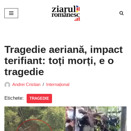
Sari
la
conținut
Tragedie aeriană, impact
terifiant: toți morți, e o
tragedie
Andrei Cristian
Internațional
Etichete:
TRAGEDIE