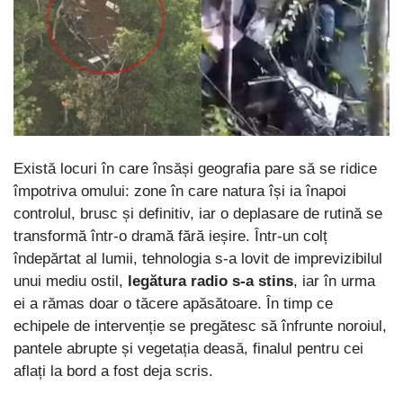
Există locuri în care însăși geografia pare să se ridice
împotriva omului: zone în care natura își ia înapoi
controlul, brusc și definitiv, iar o deplasare de rutină se
transformă într-o dramă fără ieșire. Într-un colț
îndepărtat al lumii, tehnologia s-a lovit de imprevizibilul
unui mediu ostil,
legătura radio s-a stins
, iar în urma
ei a rămas doar o tăcere apăsătoare. În timp ce
echipele de intervenție se pregătesc să înfrunte noroiul,
pantele abrupte și vegetația deasă, finalul pentru cei
aflați la bord a fost deja scris.