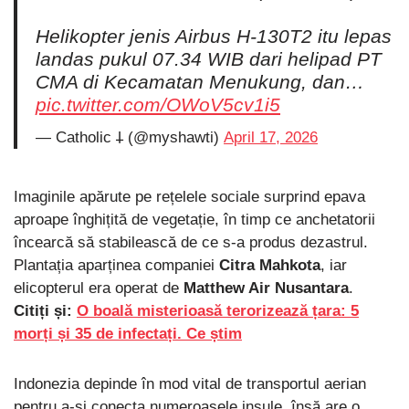
Helikopter jenis Airbus H-130T2 itu lepas
landas pukul 07.34 WIB dari helipad PT
CMA di Kecamatan Menukung, dan…
pic.twitter.com/OWoV5cv1i5
— Catholic 𐕣 (@myshawti)
April 17, 2026
Imaginile apărute pe rețelele sociale surprind epava
aproape înghițită de vegetație, în timp ce anchetatorii
încearcă să stabilească de ce s-a produs dezastrul.
Plantația aparținea companiei
Citra Mahkota
, iar
elicopterul era operat de
Matthew Air Nusantara
.
Citiți și:
O boală misterioasă terorizează țara: 5
morți și 35 de infectați. Ce știm
Indonezia depinde în mod vital de transportul aerian
pentru a-și conecta numeroasele insule, însă are o