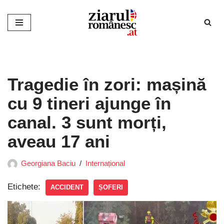
Sari
la
conținut
Tragedie în zori: mașină
cu 9 tineri ajunge în
canal. 3 sunt morți,
aveau 17 ani
Georgiana Baciu
Internațional
Etichete:
ACCIDENT
ȘOFERI