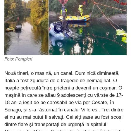
Foto: Pompieri
Nouă tineri, o mașină, un canal. Duminică dimineață,
Italia a fost zguduită de o tragedie de neimaginat. O
noapte petrecută între prieteni a devenit un coșmar. O
mașină în care se aflau 9 adolescenți cu vârste de 17-
18 ani a ieșit de pe carosabil pe via per Cesate, în
Senago, și s-a răsturnat în canalul Villoresi. Trei dintre
ei nu au mai putut fi salvați. Ceilalți șase au fost scoși
dintre fiare și transportați de urgență la spitalul