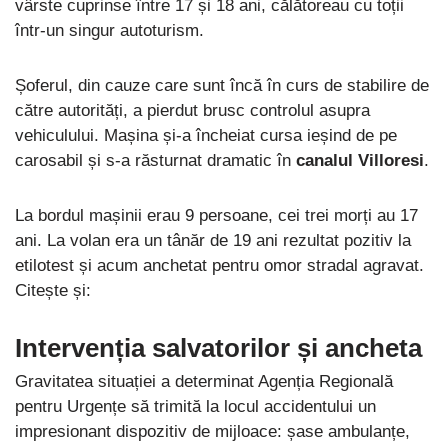
vârste cuprinse între 17 și 18 ani, călătoreau cu toții
într-un singur autoturism.
Șoferul, din cauze care sunt încă în curs de stabilire de
către autorități, a pierdut brusc controlul asupra
vehiculului. Mașina și-a încheiat cursa ieșind de pe
carosabil și s-a răsturnat dramatic în
canalul Villoresi
.
La bordul mașinii erau 9 persoane, cei trei morți au 17
ani. La volan era un tânăr de 19 ani rezultat pozitiv la
etilotest și acum anchetat pentru omor stradal agravat.
Citește și:
Intervenția salvatorilor și ancheta
Gravitatea situației a determinat Agenția Regională
pentru Urgențe să trimită la locul accidentului un
impresionant dispozitiv de mijloace: șase ambulanțe,