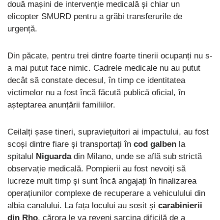
două mașini de intervenție medicală și chiar un
elicopter SMURD pentru a grăbi transferurile de
urgență.
Din păcate, pentru trei dintre foarte tinerii ocupanți nu s-
a mai putut face nimic. Cadrele medicale nu au putut
decât să constate decesul, în timp ce identitatea
victimelor nu a fost încă făcută publică oficial, în
așteptarea anunțării familiilor.
Ceilalți șase tineri, supraviețuitori ai impactului, au fost
scoși dintre fiare și transportați în
cod galben
la
spitalul
Niguarda
din Milano, unde se află sub strictă
observație medicală. Pompierii au fost nevoiți să
lucreze mult timp și sunt încă angajați în finalizarea
operațiunilor complexe de recuperare a vehiculului din
albia canalului. La fața locului au sosit și
carabinierii
din Rho
, cărora le va reveni sarcina dificilă de a