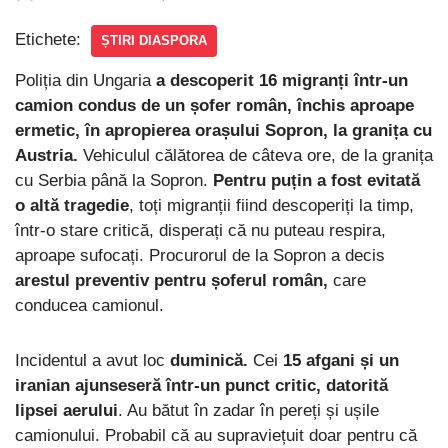
Etichete:
ȘTIRI DIASPORA
Poliția din Ungaria
a descoperit 16 migranți într-un
camion condus de un șofer român, închis aproape
ermetic, în apropierea orașului Sopron, la granița cu
Austria.
Vehiculul călătorea de câteva ore, de la granița
cu Serbia până la Sopron.
Pentru puțin a fost evitată
o altă tragedie
, toți migranții fiind descoperiți la timp,
într-o stare critică, disperați că nu puteau respira,
aproape sufocați. Procurorul de la Sopron a decis
arestul preventiv pentru șoferul român,
care
conducea camionul.
Incidentul a avut loc
duminică.
Cei
15 afgani și un
iranian ajunseseră într-un punct critic, datorită
lipsei aerului
. Au bătut în zadar în pereți și ușile
camionului. Probabil că au supraviețuit doar pentru că