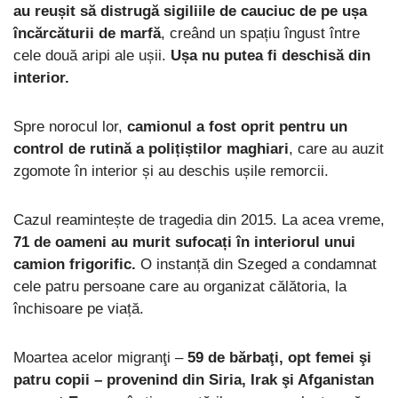
au reușit să distrugă sigiliile de cauciuc de pe ușa
încărcăturii de marfă
, creând un spațiu îngust între
cele două aripi ale ușii.
Ușa nu putea fi deschisă din
interior.
Spre norocul lor,
camionul a fost oprit pentru un
control de rutină a polițiștilor maghiari
, care au auzit
zgomote în interior și au deschis ușile remorcii.
Cazul reamintește de tragedia din 2015. La acea vreme,
71 de oameni au murit sufocați în interiorul unui
camion frigorific.
O instanță din Szeged a condamnat
cele patru persoane care au organizat călătoria, la
închisoare pe viață.
Moartea acelor migranţi –
59 de bărbaţi, opt femei şi
patru copii – provenind din Siria, Irak şi Afganistan