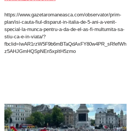
https://www.gazetaromaneasca.com/observator/prim-
plan/isi-cauta-fiul-disparut-in-italia-de-5-ani-a-venit-
special-la-munca-pentru-a-da-de-el-as-fi-multumita-sa-
stiu-ca-e-in-viata/?
fbclid=IwAR1rzW5F9b6mBTaQdAxFY80w4PR_sRfefWh
z5AHJGmHQSpNEn5xpItH5zmo