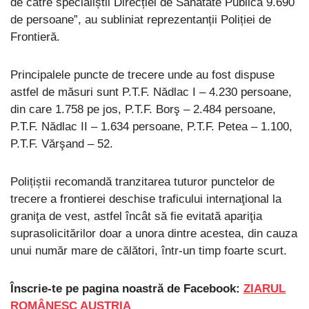
de către specialiștii Direcției de Sănătate Publică 9.690
de persoane”, au subliniat reprezentanții Poliției de
Frontieră.
Principalele puncte de trecere unde au fost dispuse
astfel de măsuri sunt P.T.F. Nădlac I – 4.230 persoane,
din care 1.758 pe jos, P.T.F. Borş – 2.484 persoane,
P.T.F. Nădlac II – 1.634 persoane, P.T.F. Petea – 1.100,
P.T.F. Vărşand – 52.
Polițiștii recomandă tranzitarea tuturor punctelor de
trecere a frontierei deschise traficului internaţional la
graniţa de vest, astfel încât să fie evitată apariţia
suprasolicitărilor doar a unora dintre acestea, din cauza
unui număr mare de călători, într-un timp foarte scurt.
Înscrie-te pe pagina noastră de Facebook:
ZIARUL
ROMÂNESC AUSTRIA