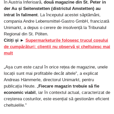
În Austria Inferioară,
două magazine din St. Peter in
der Au și Seitenstetten (districtul Amstetten) au
intrat în faliment
. La începutul acestei săptămâni,
compania Andre Lebensmittel-Gastro GmbH, francizată
Unimarkt, a depus o cerere de insolvență la Tribunalul
Regional din St. Pölten.
Citiți și ►
Supermarketurile folosesc trucul coșului
de cumpărături: clienții nu observă și cheltuiesc mai
mult
„Așa cum este cazul în orice rețea de magazine, unele
locații sunt mai profitabile decât altele”, a explicat
Andreas Hämmerle, directorul Unimarkt, pentru
publicația Heute. „
Fiecare magazin trebuie să fie
economic viabil
, iar în contextul actual, caracterizat de
creșterea costurilor, este esențial să gestionăm eficient
cheltuielile.”