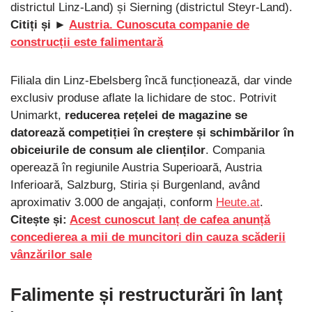
districtul Linz-Land) și Sierning (districtul Steyr-Land).
Citiți și ►
Austria. Cunoscuta companie de
construcții este falimentară
Filiala din Linz-Ebelsberg încă funcționează, dar vinde
exclusiv produse aflate la lichidare de stoc. Potrivit
Unimarkt,
reducerea rețelei de magazine se
datorează competiției în creștere și schimbărilor în
obiceiurile de consum ale clienților
. Compania
operează în regiunile Austria Superioară, Austria
Inferioară, Salzburg, Stiria și Burgenland, având
aproximativ 3.000 de angajați, conform
Heute.at
.
Citește și:
Acest cunoscut lanț de cafea anunță
concedierea a mii de muncitori din cauza scăderii
vânzărilor sale
Falimente și restructurări în lanț