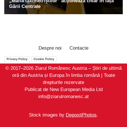
Despre noi
Contacte
Privacy Policy
Cookie Policy
© 2017–2026 Ziarul Românesc Austria – Știri de ultimă
oră din Austria și Europa în limba română | Toate
drepturile rezervate
Publicat de New European Media Ltd
info@ziarulromanesc.at
Stock images by
DepositPhotos
.