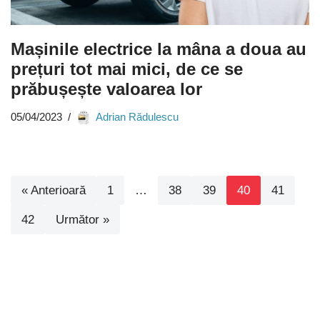
Mașinile electrice la mâna a doua au
prețuri tot mai mici, de ce se
prăbușește valoarea lor
05/04/2023
Adrian Rădulescu
« Anterioară
1
…
38
39
40
41
42
Următor »