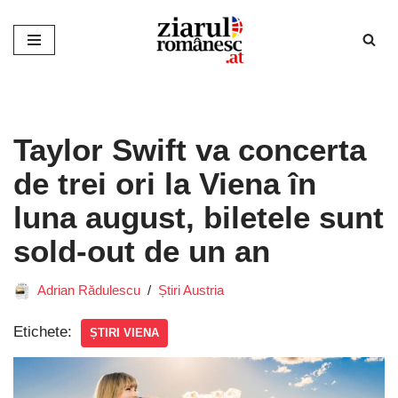
Sari
la
conținut
Taylor Swift va concerta
de trei ori la Viena în
luna august, biletele sunt
sold-out de un an
Adrian Rădulescu
Știri Austria
Etichete:
ȘTIRI VIENA