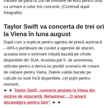
valoare de până la 100 de milioane de euro pentru oraș
ca urmare a celor trei concerte.
(Continuă după
fotografie)
Taylor Swift va concerta de trei ori
la Viena în luna august
După cum a explicat pentru agenția de presă austriacă
– APA o purtătoare de cuvânt a agenției de afaceri,
aceasta este o estimare inițială bazată pe cifrele
disponibile din SUA. Acestea pot fi, de asemenea,
utilizate pentru a deriva un posibil scenariu de creare
de valoare pentru Viena. Datele valide bazate pe
calcule nu sunt încă disponibile, cel puțin pentru
moment.
► ►
Taylor Swift, concerte anulate la Viena din
motive de siguranță. Nehammer: „O amară
dezamăgire pentru fani”
◄ ◄