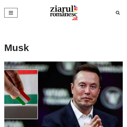
Sari
la
conținut
Musk