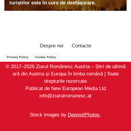
Despre noi
Contacte
Privacy Policy
Cookie Policy
© 2017–2026 Ziarul Românesc Austria – Știri de ultimă
oră din Austria și Europa în limba română | Toate
drepturile rezervate
Publicat de New European Media Ltd
info@ziarulromanesc.at
Stock images by
DepositPhotos
.