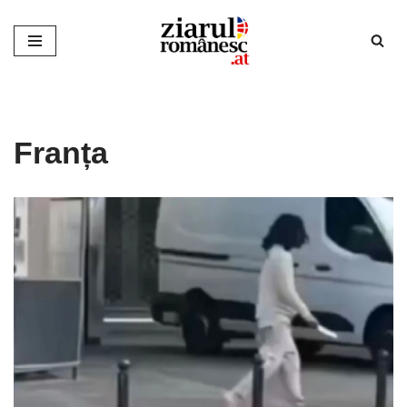
Sari
la
conținut
Franța