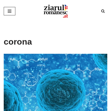
Sari
la
conținut
corona