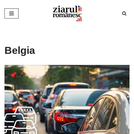
Sari
la
conținut
Belgia