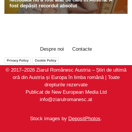
Despre noi
Contacte
Privacy Policy
Cookie Policy
© 2017–2026 Ziarul Românesc Austria – Știri de ultimă
oră din Austria și Europa în limba română | Toate
drepturile rezervate
Publicat de New European Media Ltd
info@ziarulromanesc.at
Stock images by
DepositPhotos
.