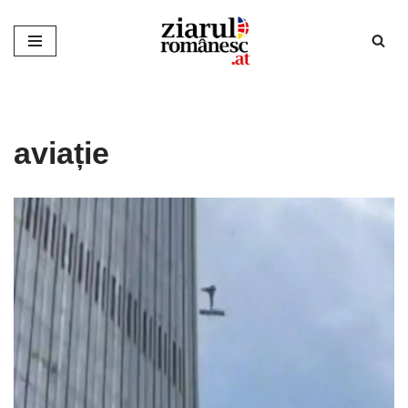
Sari
la
conținut
aviație