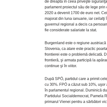
de dreapta în ceea priveşte siguranţa
parlament proiectul său de lege prin 
2020 a devenit 1700 de euro net. Cei 
majorat din luna ianuarie, iar ceilalţi
guvernul regional a decis ca persoan
fie considerate salariate la stat.
Burgenland este o regiune austriacă î
Slovenia, ca atare este practic poart
frontierei este o problemă delicată. D
frontieră, şi armata participă la apăr
continue şi în viitor.
După SPÖ, partidul care a primit cele
cu 30%. FPÖ a căzut sub 10%, uşor au 
în parlamentul regional. Duminică după
Partidului Socialdemocrat, Pamela 
primarul Vienei pentru a sărbători vict