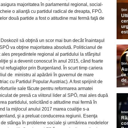
asigura majoritatea în parlamentul regional, social-
ncheie o alianţă cu partidul radical de dreapta, FPÖ.
or două partide a fost o atitudine mai fermă faţă de
ri Doskozil să obţină un scor mai bun decât înaintaşul
 SPÖ va obţine majoritatea absolută. Politicianul de
ales preşedintele regional al partidului la sfârşitul
oliţie şi a devenit conoscut în anul 2015, când foarte
ul refugiaţilor prin Burgenland. În scurt timp cariera
liul de ministru al apărării în guvernul de mare
iac cu Partidul Popular Austriac). A fost sprijinit de
forturile sale făcute pentru reformarea armatei
iculat de presă ca viitorul lider al SPÖ, mai ales după
rea partidului, solicitând o atitudine mai fermă în
nd la mijlocul anului 2017 marea coaliţie s-a
genland, şi a preluat conducerea regiunii. Esenţa
ilor de stânga în probleme sociale şi urmărirea modelelor