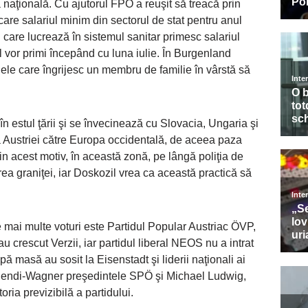
 naţională. Cu ajutorul FPÖ a reuşit să treacă prin
care salariul minim din sectorul de stat pentru anul
care lucrează în sistemul sanitar primesc salariul
 îl vor primi începând cu luna iulie. În Burgenland
ele care îngrijesc un membru de familie în vârstă să
n estul ţării şi se învecinează cu Slovacia, Ungaria şi
a Austriei către Europa occidentală, de aceea paza
in acest motiv, în această zonă, pe lângă poliţia de
area graniţei, iar Doskozil vrea ca această practică să
 mai multe voturi este Partidul Popular Austriac ÖVP,
crescut Verzii, iar partidul liberal NEOS nu a intrat
 masă au sosit la Eisenstadt şi liderii naţionali ai
Rendi-Wagner preşedintele SPÖ şi Michael Ludwig,
oria previzibilă a partidului.