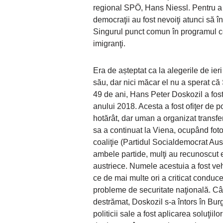
regional SPÖ, Hans Niessl. Pentru a 
democraţii au fost nevoiţi atunci să î
Singurul punct comun în programul cel
imigranţi.
Era de așteptat ca la alegerile de ie
său, dar nici măcar el nu a sperat că
49 de ani, Hans Peter Doskozil a fost 
anului 2018. Acesta a fost ofiţer de p
hotărât, dar uman a organizat transfer
sa a continuat la Viena, ocupând foto
coaliţie (Partidul Socialdemocrat Austr
ambele partide, mulţi au recunoscut e
austriece. Numele acestuia a fost veh
ce de mai multe ori a criticat conduce
probleme de securitate naţională. Câ
destrămat, Doskozil s-a întors în Bur
politicii sale a fost aplicarea soluţi