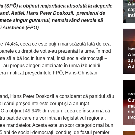
a (SPÖ) a obţinut majoritatea absolută la alegerile
and. Astfel, Hans Peter Doskozil, premierul de
ormeze singur guvernul, nemaiavând nevoie să
ţii Austriece (FPÖ).
 de 74,4%, ceea ce este puţin mai scăzută față de cea
anele cu drept de vot s-au prezentat la urne. În mod
e să aibă loc în luna mai, însă social-democraţii –
 au propus alegeri anticipate în urma izbucnirii
 era implicat preşedintele FPÖ, Hans-Christian
land, Hans Peter Doskozil a considerat că partidul său
al cărui preşedinte este corupt şi a anunţat
PÖ a obţinut 49,94% din voturi, ceea ce înseamnă că
ru partide care nu vor intra în legislativul regional,
atea mandatelor. Acesta este un scor categoric mai bun
5 ani de social-democraţi, conduşi de fostul premier