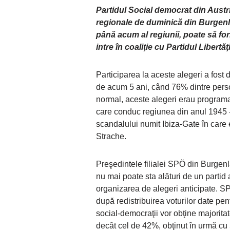
Partidul Social democrat din Austri
regionale de duminică din Burgenl
până acum al regiunii, poate să f
intre în coaliţie cu Partidul Libertă
Participarea la aceste alegeri a fost
de acum 5 ani, când 76% dintre perso
normal, aceste alegeri erau programat
care conduc regiunea din anul 1945 –
scandalului numit Ibiza-Gate în care
Strache.
Preşedintele filialei SPÖ din Burgen
nu mai poate sta alături de un partid 
organizarea de alegeri anticipate. S
după redistribuirea voturilor date pent
social-democraţii vor obţine majorit
decât cel de 42%, obţinut în urmă cu 