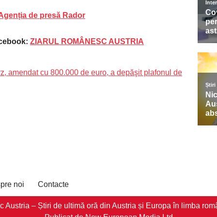
Agenția de presă Rador
acebook:
ZIARUL ROMÂNESC AUSTRIA
z, amendat cu 800.000 de euro, a depăşit plafonul de
pre noi
Contacte
stria – Știri de ultimă oră din Austria și Europa în limba româ