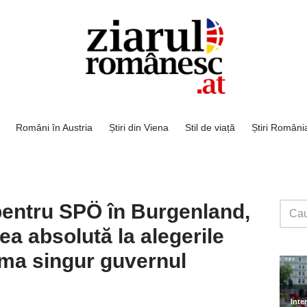
Români în Austria
Știri din Viena
Stil de viață
Știri Români
pentru SPÖ în Burgenland,
ea absolută la alegerile
rma singur guvernul