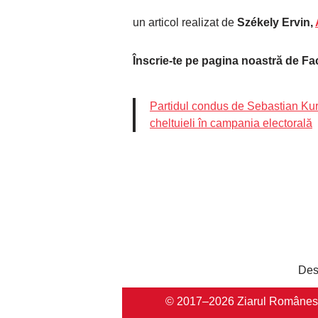
un articol realizat de
Székely Ervin,
Înscrie-te pe pagina noastră de F
Partidul condus de Sebastian Kur
cheltuieli în campania electorală
Des
© 2017–2026 Ziarul Românesc Au