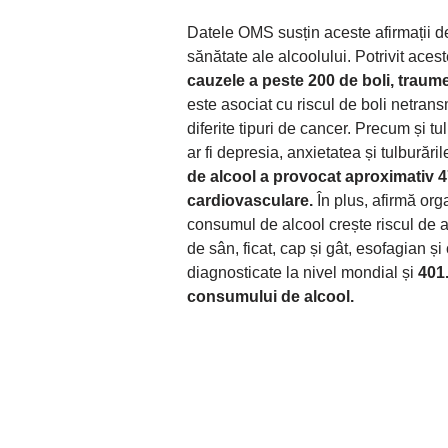
Datele OMS susțin aceste afirmații de
sănătate ale alcoolului. Potrivit aceste
cauzele a peste 200 de boli, traume
este asociat cu riscul de boli netransm
diferite tipuri de cancer. Precum și 
ar fi depresia, anxietatea și tulburăril
de alcool a provocat aproximativ 4
cardiovasculare.
În plus, afirmă org
consumul de alcool crește riscul de apa
de sân, ficat, cap și gât, esofagian ș
diagnosticate la nivel mondial și
401.
consumului de alcool.