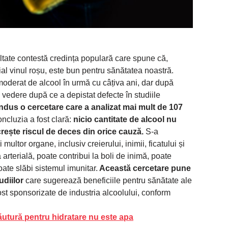
tate contestă credința populară care spune că,
al vinul roșu, este bun pentru sănătatea noastră.
oderat de alcool în urmă cu câțiva ani, dar după
 vedere după ce a depistat defecte în studiile
ndus o cercetare care a analizat mai mult de 107
oncluzia a fost clară:
nicio cantitate de alcool nu
rește riscul de deces din orice cauză.
S-a
ltor organe, inclusiv creierului, inimii, ficatului și
arterială, poate contribui la boli de inimă, poate
poate slăbi sistemul imunitar.
Această cercetare pune
udiilor
care sugerează beneficiile pentru sănătate ale
st sponsorizate de industria alcoolului, conform
utură pentru hidratare nu este apa