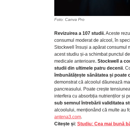
Foto: Canva Pro
Revizuirea a 107 studii.
Aceste rezul
consumul moderat de alcool, în speci
Stockwell însuși a apărat consumul m
acest studiu și-a schimbat punctul de
medicale anterioare
. Stockwell a co
studii din ultimele patru decenii
. C
îmbunătățește sănătatea și poate c
demonstrat că alcoolul dăunează mai mu
pancreasului. Poate crește tensiunea 
interfera cu absorbția nutrienților și 
sub semnul întrebării validitatea st
alcoolului, menționând că multe au fo
antena3.com
.
Citește și:
Studiu: Cea mai bună bă