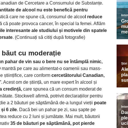
ul Canadian de Cercetare a Consumului de Substanțe.
ntitate de alcool nu este benefică pentru
astică care ne spune că, consumul de alcoo
l reduce
 că poate provoca cancer, în special la femei. Aflăm
ile interesante ale studiului și motivele din spatele
ersate
. (Continuați să citiți după fotografie)
 băut cu moderație
un pahar de vin sau o bere nu se întâmplă nimic,
O mantră pe care au alimentat-o ​​oamenii sau mass-
e științifice, care conform
cercetătorului Canadian,
e”. Acest om de știință, un mare expert în alcool și
a credință,
care spunea că un consum moderat de
ătate. Stockwell afirmă, potrivit declarațiilor pentru
die a 2 băuturi pe săptămână de-a lungul vieții
poate
și 6 zile
. Dacă bei un pahar pe zi, sau șapte pe
ea reduce cu 2 luni și jumătate. Mai mult, băutorii
mativ
35 de băuturi pe săptămână, pot pierde