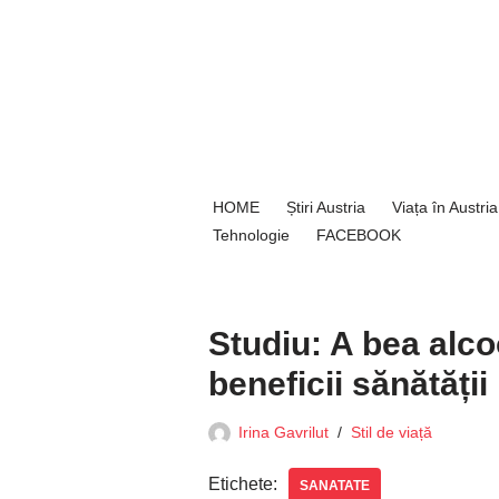
Sari
la
conținut
HOME
Știri Austria
Viața în Austria
Tehnologie
FACEBOOK
Studiu: A bea alc
beneficii sănătății
Irina Gavrilut
Stil de viață
Etichete:
SANATATE