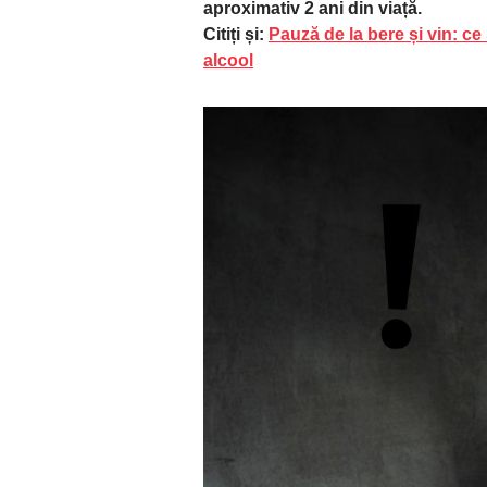
aproximativ 2 ani din viață.
Citiți și:
Pauză de la bere și vin: c
alcool