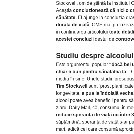
Stockwell, om de știință la Institut
Aceștia
concluzionează că nici o ca
sănătate.
El ajunge la concluzia dr
durata de viață
. OMS mai precizează
în continuarea articolului
toate detali
acestei concluzii
destul de
controv
Studiu despre alcoolul
Este argumentul popular
“dacă bei 
chiar e bun pentru sănătatea ta”
. 
media în sine. Unele studii, presupus
Tim Stockwell
sunt ”prost planificat
longevitate,
a pus la îndoială veche
alcool poate avea beneficii pentru săn
ziarul Daily Mail, că, consumul în me
reduce speranța de viață cu între 3 
săptămână, speranța de viață s-ar put
mari, adică cei care consumă aproxi