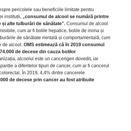
spre pericolele sau beneficiile limitate pentru
i instituții,
„consumul de alcool se numără printre
 și alte tulburări de sănătate”.
Consumul de alcool
isibile, cum ar fi bolile hepatice, bolile de inima și
tulburările de sănătate mintală și comportamentală, cum
e de alcool.
OMS estimează că în 2019 consumul
74.000 de decese din cauza bolilor
anizația, alcoolul este un cancerigen dovedit, iar
riție a diferitelor tipuri de cancer, cum ar fi cancerul
i colorectal. În 2019, 4,4% dintre cancerele
000 de decese prin cancer au fost atribuite