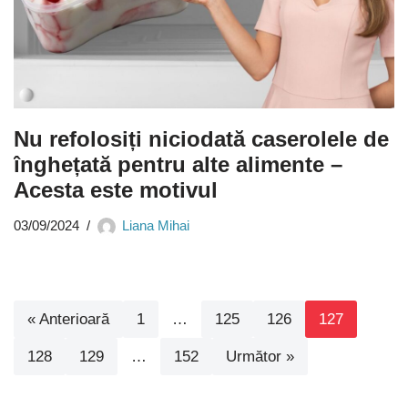
Nu refolosiți niciodată caserolele de
înghețată pentru alte alimente –
Acesta este motivul
03/09/2024
Liana Mihai
« Anterioară
1
…
125
126
127
128
129
…
152
Următor »