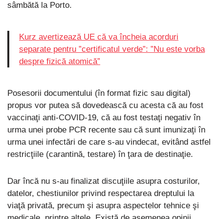
sâmbătă la Porto.
Kurz avertizează UE că va încheia acorduri
separate pentru ”certificatul verde”: ”Nu este vorba
despre fizică atomică”
Posesorii documentului (în format fizic sau digital)
propus vor putea să dovedească cu acesta că au fost
vaccinaţi anti-COVID-19, că au fost testaţi negativ în
urma unei probe PCR recente sau că sunt imunizaţi în
urma unei infectări de care s-au vindecat, evitând astfel
restricţiile (carantină, testare) în ţara de destinaţie.
Dar încă nu s-au finalizat discuţiile asupra costurilor,
datelor, chestiunilor privind respectarea dreptului la
viaţă privată, precum şi asupra aspectelor tehnice şi
medicale, printre altele. Există de asemenea opinii