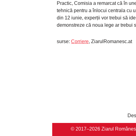
Practic, Comisia a remarcat că în unel
tehnică pentru a înlocui centrala cu un
din 12 iunie, experții vor trebui să ide
demonstreze că noua lege ar trebui s
surse:
Corriere
, ZiarulRomanesc.at
Des
© 2017–2026 Ziarul Românesc Au