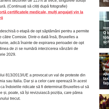
ament sezonier de 115% ar trece, singurele soluții
ră. (Continuați să citiți după fotografie)
tă certificatele medicale, mulți angajați vin la
ii
t deschisă o etapă de opt săptămâni pentru a permite
iile către Comisie. Dintr-o dată însă, Bruxelles a
unie, adică înainte de expirarea perioadei de opt
dinea de zi se numără interzicerea vânzării de
rie 2029.
lui 813/2013/UE a provocat un val de proteste din
nia sau Italia. Dar și a celor care operează în acest
ca îndoielile ridicate să fi determinat Bruxelles-ul să
 și, poate, să își revizuiască poziția, care părea
anului trecut.