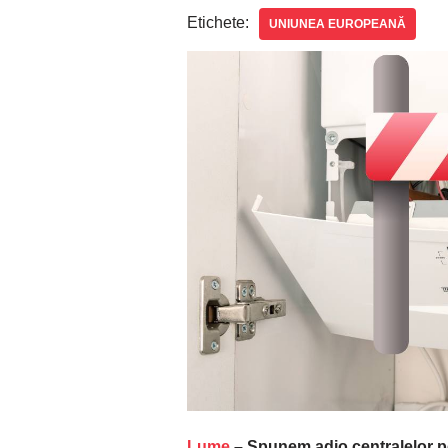
Etichete:
UNIUNEA EUROPEANĂ
Lume
– Spunem adio centralelor pe 