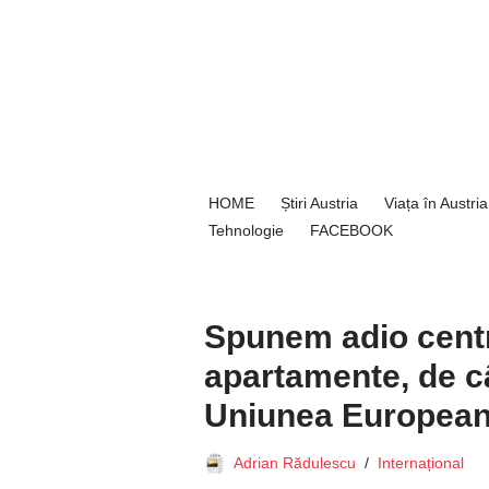
Sari
la
conținut
HOME
Știri Austria
Viața în Austria
Tehnologie
FACEBOOK
Spunem adio centr
apartamente, de câ
Uniunea Europea
Adrian Rădulescu
Internațional