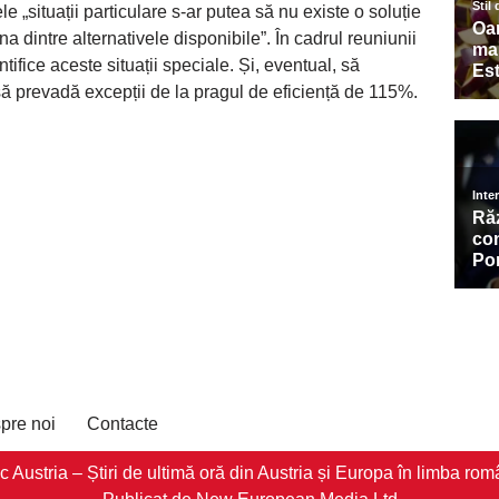
e „situații particulare s-ar putea să nu existe o soluție
a dintre alternativele disponibile”. În cadrul reuniunii
ntifice aceste situații speciale. Și, eventual, să
ă prevadă excepții de la pragul de eficiență de 115%.
pre noi
Contacte
stria – Știri de ultimă oră din Austria și Europa în limba româ