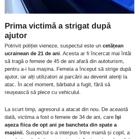
Prima victimă a strigat după
ajutor
Potrivit poliției vieneze, suspectul este un
cetățean
ucrainean de 21 de ani
. Acesta ar fi încercat mai întâi
să tragă o femeie de 45 de ani afară din autoturism,
pentru a-i lua mașina. Femeia a început să strige după
ajutor, iar alți utilizatori ai parcării au devenit atenți la
atac. În acel moment, bărbatul a fugit, fără să
reușească să plece cu vehiculul.
La scurt timp, agresorul a atacat din nou. De această
dată, victima a fost o femeie de 34 de ani, care
își
așeza fiica de opt ani pe bancheta din spate a
mașinii.
Suspectul s-a interpus între mamă și copil, a