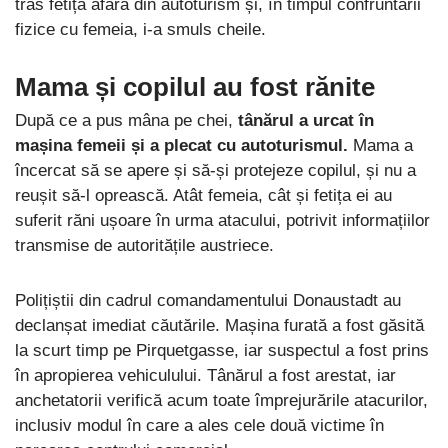
tras fetița afară din autoturism și, în timpul confruntării
fizice cu femeia, i-a smuls cheile.
Mama și copilul au fost rănite
După ce a pus mâna pe chei,
tânărul a urcat în
mașina femeii și a plecat cu autoturismul.
Mama a
încercat să se apere și să-și protejeze copilul, și nu a
reușit să-l oprească. Atât femeia, cât și fetița ei au
suferit răni ușoare în urma atacului, potrivit informațiilor
transmise de autoritățile austriece.
Polițiștii din cadrul comandamentului Donaustadt au
declanșat imediat căutările. Mașina furată a fost găsită
la scurt timp pe Pirquetgasse, iar suspectul a fost prins
în apropierea vehiculului. Tânărul a fost arestat, iar
anchetatorii verifică acum toate împrejurările atacurilor,
inclusiv modul în care a ales cele două victime în