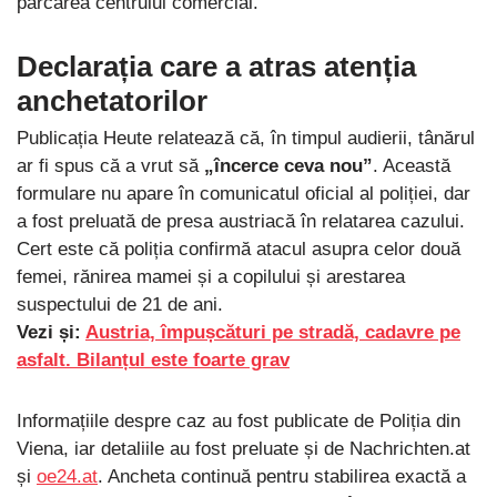
parcarea centrului comercial.
Declarația care a atras atenția
anchetatorilor
Publicația Heute relatează că, în timpul audierii, tânărul
ar fi spus că a vrut să
„încerce ceva nou”
. Această
formulare nu apare în comunicatul oficial al poliției, dar
a fost preluată de presa austriacă în relatarea cazului.
Cert este că poliția confirmă atacul asupra celor două
femei, rănirea mamei și a copilului și arestarea
suspectului de 21 de ani.
Vezi și:
Austria, împușcături pe stradă, cadavre pe
asfalt. Bilanțul este foarte grav
Informațiile despre caz au fost publicate de Poliția din
Viena, iar detaliile au fost preluate și de Nachrichten.at
și
oe24.at
. Ancheta continuă pentru stabilirea exactă a