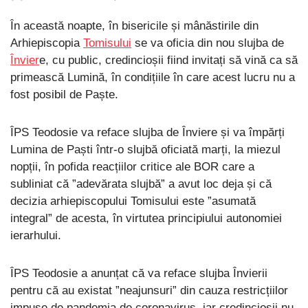
În această noapte, în bisericile și mânăstirile din
Arhiepiscopia
Tomisului
se va oficia din nou slujba de
Învier
e, cu public, credincioșii fiind invitați să vină ca să
primească Lumină, în condițiile în care acest lucru nu a
fost posibil de Paște.
ÎPS Teodosie va reface slujba de Înviere și va împărți
Lumina de Paști într-o slujbă oficiată marți, la miezul
nopții, în pofida reacțiilor critice ale BOR care a
subliniat că ”adevărata slujbă” a avut loc deja și că
decizia arhiepiscopului Tomisului este ”asumată
integral” de acesta, în virtutea principiului autonomiei
ierarhului.
ÎPS Teodosie a anunțat că va reface slujba Învierii
pentru că au existat ”neajunsuri” din cauza restricțiilor
impuse de pandemia de coronavirus, iar credincioșii nu