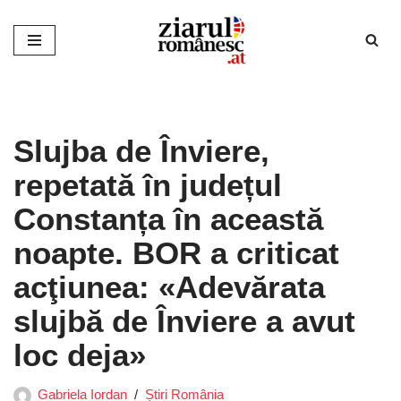
Sari
la
conținut
Slujba de Înviere,
repetată în județul
Constanța în această
noapte. BOR a criticat
acţiunea: «Adevărata
slujbă de Înviere a avut
loc deja»
Gabriela Iordan
Știri România