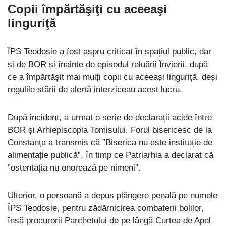
Copii împărtăşiţi cu aceeaşi
linguriţă
ÎPS Teodosie a fost aspru criticat în spațiul public, dar
și de BOR și înainte de episodul reluării Învierii, după
ce a împărtășit mai mulți copii cu aceeași linguriță, deși
regulile stării de alertă interziceau acest lucru.
După incident, a urmat o serie de declarații acide între
BOR și Arhiepiscopia Tomisului. Forul bisericesc de la
Constanța a transmis că ”Biserica nu este instituție de
alimentație publică”, în timp ce Patriarhia a declarat că
”ostentația nu onorează pe nimeni”.
Ulterior, o persoană a depus plângere penală pe numele
ÎPS Teodosie, pentru zădărnicirea combaterii bolilor,
însă procurorii Parchetului de pe lângă Curtea de Apel