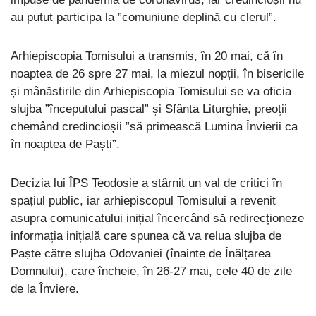
au putut participa la ”comuniune deplină cu clerul”.
Arhiepiscopia Tomisului a transmis, în 20 mai, că în
noaptea de 26 spre 27 mai, la miezul nopții, în bisericile
și mânăstirile din Arhiepiscopia Tomisului se va oficia
slujba ”începutului pascal” și Sfânta Liturghie, preoții
chemând credincioșii ”să primească Lumina Învierii ca
în noaptea de Paști”.
Decizia lui ÎPS Teodosie a stârnit un val de critici în
spațiul public, iar arhiepiscopul Tomisului a revenit
asupra comunicatului inițial încercând să redirecționeze
informația inițială care spunea că va relua slujba de
Paște către slujba Odovaniei (înainte de Înălțarea
Domnului), care încheie, în 26-27 mai, cele 40 de zile
de la Înviere.