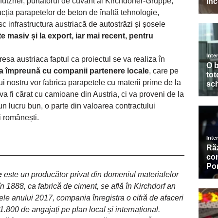
fützner, purtătorul de cuvânt al Kirchdorfer-Gruppe,
cția parapetelor de beton de înaltă tehnologie,
c infrastructura austriacă de autostrăzi și șosele
e masiv și la export, iar mai recent, pentru
esa austriaca faptul ca proiectul se va realiza în
a împreună cu companii partenere locale
, care pe
ui nostru vor fabrica parapetele cu materii prime de la
 va fi cărat cu camioane din Austria, ci va proveni de la
un lucru bun, o parte din valoarea contractului
 românești.
e
este un producător privat din domeniul materialelor
în 1888, ca fabrică de ciment, se află în Kirchdorf an
ele anului 2017, compania înregistra o cifră de afaceri
.800 de angajați pe plan local și internațional.