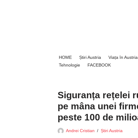
Sari
la
conținut
HOME
Știri Austria
Viața în Austria
Tehnologie
FACEBOOK
Siguranța rețelei 
pe mâna unei firme
peste 100 de mili
Andrei Cristian
Știri Austria