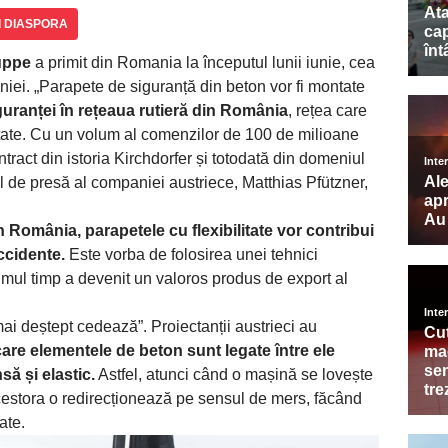
I DIASPORA
uppe
a primit din Romania la începutul lunii iunie, cea
ei. „Parapete de siguranță din beton vor fi montate
guranței în rețeaua rutieră din România
, rețea care
itate. Cu un volum al comenzilor de 100 de milioane
tract din istoria Kirchdorfer și totodată din domeniul
rul de presă al companiei austriece, Matthias Pfützner,
n România, parapetele cu flexibilitate vor contribui
accidente.
Este vorba de folosirea unei tehnici
timul timp a devenit un valoros produs de export al
mai deștept cedează”. Proiectanții austrieci au
are elementele de beton sunt legate între ele
să și elastic.
Astfel, atunci când o mașină se lovește
acestora o redirecționează pe sensul de mers, făcând
ate.