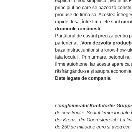
explică în mod simplificat, Matthias P
principiul pe care se bazează constru
produse de firma sa. Acestea întreges
rapide. Însă, între timp, ele sunt
cerut
drumurile românești.
Purtătorul de cuvânt preciza pentru pr
parteneriat: „
Vom dezvolta producți
baza instrucțiunilor și a know-how-ul
fața locului“. Prin urmare, betonul nu
firme autohtone. Iar acesta apare ca 
răsfrângându-se și asupra economiei
Date legate de companie.
C
onglomeratul Kirchdorfer Grupp
de construcție. Sediul firmei fondate 
der Krems, din Oberösterreich. La fin
de 250 de milioane euro și avea cca 1