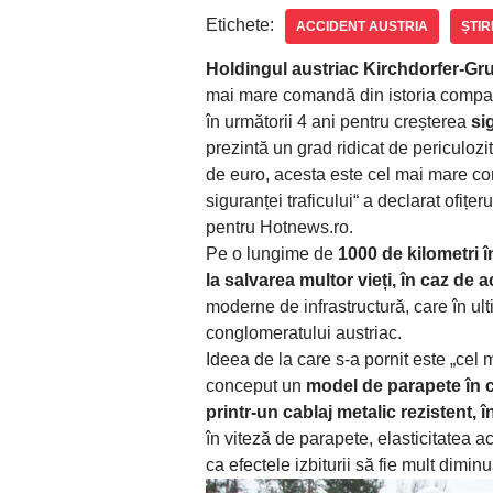
Etichete:
ACCIDENT AUSTRIA
ȘTIR
Holdingul austriac Kirchdorfer-Gr
mai mare comandă din istoria compani
în următorii 4 ani pentru creșterea
si
prezintă un grad ridicat de periculoz
de euro, acesta este cel mai mare con
siguranței traficului“ a declarat ofițe
pentru Hotnews.ro.
Pe o lungime de
1000 de kilometri î
la salvarea multor vieți, în caz de 
moderne de infrastructură, care în ul
conglomeratului austriac.
Ideea de la care s-a pornit este „cel 
conceput un
model de parapete în c
printr-un cablaj metalic rezistent, în
în viteză de parapete, elasticitatea 
ca efectele izbiturii să fie mult diminu