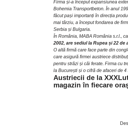
Firma și-a început expansiunea extern
Bohemia Transportbeton. În anul 199
făcut pași importanți în direcția prod
mai târziu, a început fondarea de fir
Serbia și Bulgaria.
În România, MABA România s.r.l., car
2002, are sediul la Rupea și 22 de a
O altă firmă care face parte din cong
care asigură firmei austriece distribu
pentru străzi și căi ferate. Firma cu tr
la București și o cifră de afaceri de 
Austriecii de la XXXLu
magazin în fiecare or
Des