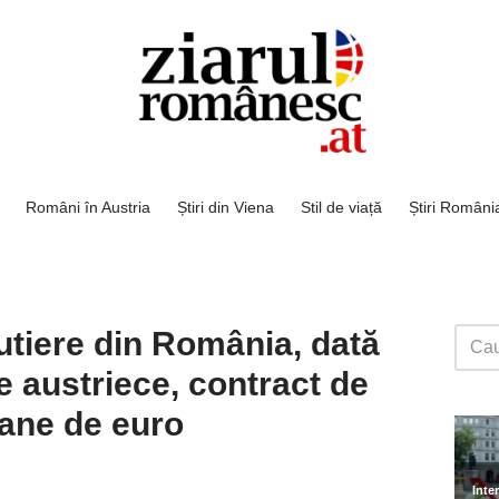
Români în Austria
Știri din Viena
Stil de viață
Știri Români
rutiere din România, dată
 austriece, contract de
oane de euro