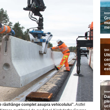
 se răsfrânge complet asupra vehicolului”.
Astfel