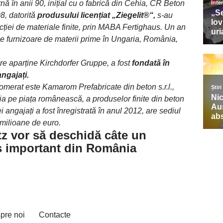
ă în anii 90, inițial cu o fabrică din Cehia, ČR Beton
8, datorită
produsului licențiat „Ziegelit®“,
s-au
ucției de materiale finite, prin MABA Fertighaus. Un an
me furnizoare de materii prime în Ungaria, România,
e aparține Kirchdorfer Gruppe, a fost
fondată în
ngajați.
lomerat este Kamarom Prefabricate din beton s.r.l.,
ția pe piața românească, a produselor finite din beton
ei angajați a fost înregistrată în anul 2012, are sediul
4 milioane de euro.
tz vor să deschidă câte un
aș important din România
pre noi
Contacte