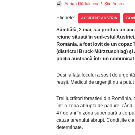
Adrian Rădulescu
Știri Austria
Etichete:
ACCIDENT AUSTRIA
COVI
Sâmbătă, 2 mai, s-a produs un accide
reiune situată în sud-estul Austriei
România, a fost lovit de un copac î
(districtul Bruck-Mürzzuschlag) și 
poliția austriacă într-un comunicat
Deși la fața locului a sosit de urgenț
reușit. Medicul de urgență nu a putut
Trei lucrători forestieri din România,
într-o zonă abruptă de pădure, când un
47 de ani în zona superioară a corpul
cauza terenului abrupt. Condițiile cla
determinate.