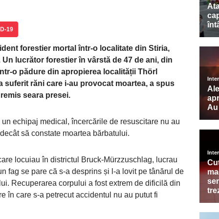
D-19
nt forestier mortal într-o localitate din Stiria,
. Un lucrător forestier în vârstă de 47 de ani, din
ntr-o pădure din apropierea localității Thörl
a suferit răni care i-au provocat moartea, a spus
 remis seara presei.
ă un echipaj medical, încercările de resuscitare nu au
 decât să constate moartea bărbatului.
 care locuiau în districtul Bruck-Mürzzuschlag, lucrau
 fag se pare că s-a desprins și l-a lovit pe tânărul de
ui. Recuperarea corpului a fost extrem de dificilă din
re în care s-a petrecut accidentul nu au putut fi