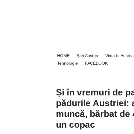
Sari
la
conținut
HOME
Știri Austria
Viața în Austria
Tehnologie
FACEBOOK
Și în vremuri de 
pădurile Austriei: 
muncă, bărbat de 4
un copac