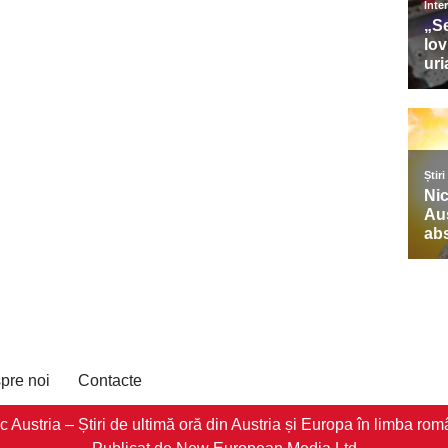
pre noi
Contacte
stria – Știri de ultimă oră din Austria și Europa în limba româ