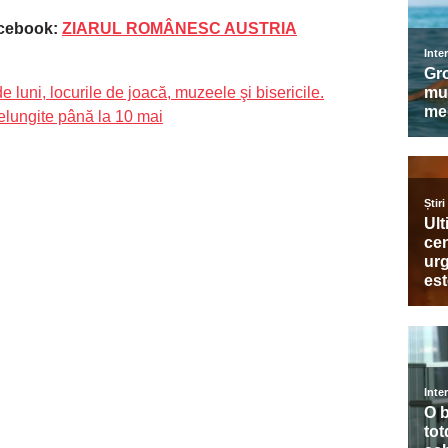
acebook:
ZIARUL ROMÂNESC AUSTRIA
luni, locurile de joacă, muzeele şi bisericile.
relungite până la 10 mai