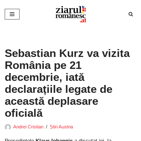
Sari
la
conținut
Sebastian Kurz va vizita
România pe 21
decembrie, iată
declarațiile legate de
această deplasare
oficială
Andrei Cristian
Știri Austria
Preşedintele
Klaus Iohannis
a discutat joi, la