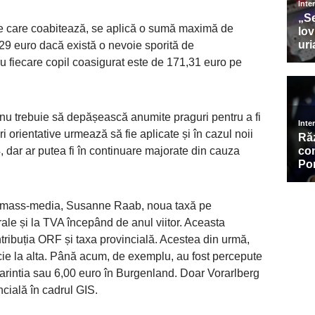
rile care coabitează, se aplică o sumă maximă de
29 euro dacă există o nevoie sporită de
 fiecare copil coasigurat este de 171,31 euro pe
i nu trebuie să depășească anumite praguri pentru a fi
i orientative urmează să fie aplicate și în cazul noii
 dar ar putea fi în continuare majorate din cauza
u mass-media, Susanne Raab, noua taxă pe
ale și la TVA începând de anul viitor. Aceasta
tribuția ORF și taxa provincială. Acestea din urmă,
incie la alta. Până acum, de exemplu, au fost percepute
Carintia sau 6,00 euro în Burgenland. Doar Vorarlberg
cială în cadrul GIS.