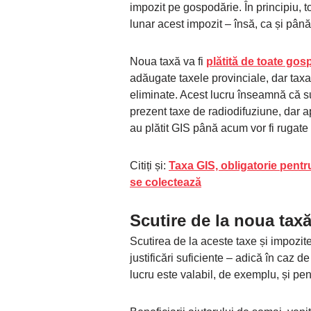
impozit pe gospodărie. În principiu, t
lunar acest impozit – însă, ca și până 
Noua taxă va fi
plătită de toate gos
adăugate taxele provinciale, dar taxa
eliminate. Acest lucru înseamnă că su
prezent taxe de radiodifuziune, dar
au plătit GIS până acum vor fi rugate
Citiți și:
Taxa GIS, obligatorie pentr
se colectează
Scutire de la noua tax
Scutirea de la aceste taxe și impozit
justificări suficiente – adică în caz d
lucru este valabil, de exemplu, și pe