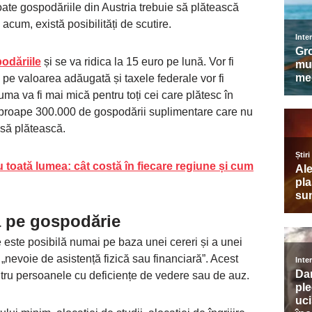
oate gospodăriile din Austria trebuie să plătească
acum, există posibilități de scutire.
podăriile
și se va ridica la 15 euro pe lună. Vor fi
 pe valoarea adăugată și taxele federale vor fi
ma va fi mai mică pentru toți cei care plătesc în
 aproape 300.000 de gospodării suplimentare care nu
 să plătească.
u toată lumea: cât costă în fiecare regiune și cum
ă pe gospodărie
e este posibilă numai pe baza unei cereri și a unei
e „nevoie de asistență fizică sau financiară”. Acest
ntru persoanele cu deficiențe de vedere sau de auz.