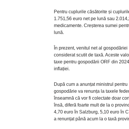
Pentru cuplurile căsătorite și cuplu
1.751,56 euro net pe lună sau 2.014,
medicamente. Creșterea sumei pentru
lună.
În prezent, venitul net al gospodărie
considerat scutit de taxă. Aceste valor
taxe pentru gospodării ORF din 2024,
inflației.
După cum a anunțat ministrul pentr
gospodărie va renunța la taxele feder
înseamnă că vor fi colectate doar con
însă, diferă foarte mult de la o prov
4,70 euro în Salzburg, 5,10 euro în 
a renunțat până acum la o taxă provin