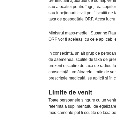
Beneficiarii ajutorului de șomaj, venitu
sau alocației pentru îngrijirea copiil
sau funcționarii civili pot fi scutiți de 
taxa de gospodărie ORF. Acest lucru e
Ministrul mass-mediei, Susanne Raab,
ORF vor fi aceleași cu cele aplicabile
În consecință, un alt grup de persoan
de asemenea, scutite de taxa de pres
prezent o scutire de taxa de radiodif
consecință, următoarele limite de venit
prescripție medicală, se aplică și în
Limite de venit
Toate persoanele singure cu un veni
referință a suplimentului de egalizar
medicamente pot fi scutite de taxa pe