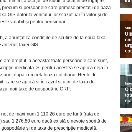
lui minim, alocației de studii, alocației de îngrijire
or, precum și persoanele care primesc prestații de bază
taxa GIS datorită venitului lor scăzut, iar în viitor și de
ste valabil și pentru pensionari.
 a anunțat că condițiile de scutire de la noua taxă
 anterior taxei GIS.
e are dreptul la aceasta: toate persoanele care sunt,
cripție medicală. Și pentru acestea se aplică deja în
uziune, după cum relatează cotidianul Heute. În
, care se aplică și în cazul scutirii de taxa de
 cazul noii taxe de gospodărie ORF:
t net de maximum 1.110,26 euro pe lună (rata de
e) sau 1.276,80 euro dacă există o nevoie sporită de
 gospodărie și de taxa de prescripție medicală.