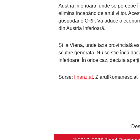
Austria Inferioară, unde se percepe î
elimina începând de anul viitor. Aces
gospodărie ORF. Va aduce o economie
din Austria Inferioară.
Și la Viena, unde taxa provincială e
scutire generală. Nu se știe încă dacă
Inferioare. În orice caz, decizia aparț
Surse:
finanz.at
, ZiarulRomanesc.at
Des